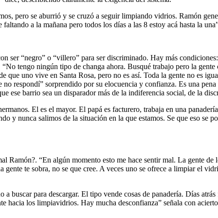
os, pero se aburrió y se cruzó a seguir limpiando vidrios. Ramón gene
faltando a la mañana pero todos los días a las 8 estoy acá hasta la una”
con ser “negro” o “villero” para ser discriminado. Hay más condiciones: 
d. “No tengo ningún tipo de changa ahora. Busqué trabajo pero la gente
de que uno vive en Santa Rosa, pero no es así. Toda la gente no es igu
e no respondí” sorprendido por su elocuencia y confianza. Es una pena 
 ese barrio sea un disparador más de la indiferencia social, de la discr
hermanos. El es el mayor. El papá es facturero, trabaja en una panaderí
rando y nunca salimos de la situación en la que estamos. Se que eso se
 mal Ramón?. “En algún momento esto me hace sentir mal. La gente de lo
ente te sobra, no se que cree. A veces uno se ofrece a limpiar el vidrio
 a buscar para descargar. El tipo vende cosas de panadería. Días atrá
ente hacia los limpiavidrios. Hay mucha desconfianza” señala con acierto