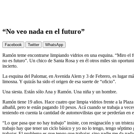
“No veo nada en el futuro”
Facebook
Twitter
WhatsApp
Ramón teme encontrarse limpiando vidrios en una esquina. “Miro el fu
no es futuro”. Un chico de Santa Rosa y en él otros miles sin oportuni
incierto.
La esquina del Palomar, en Avenida Alem y 3 de Febrero, es lugar más 
limosna. Y quizás ha sido el origen de esa suerte de “oficio”.
Una siesta. Están sólo Ana y Ramón. Una niña y un hombre.
Ramón tiene 19 años. Hace cuatro que limpia vidrios frente a la Plaz
albañil, pero te están pagando 10 pesos. Acá cuando se trabaja a vece
teniendo en cuenta la cantidad de automovilistas que se perderían en 
“Lo que pasa que no hay trabajo” insiste, con resignación y un tristez
trabajo hay que tener un ciclo básico y yo no lo tengo, tengo séptim
trabajar. El problema es que tengo que trabajar, sino nadie me da nada