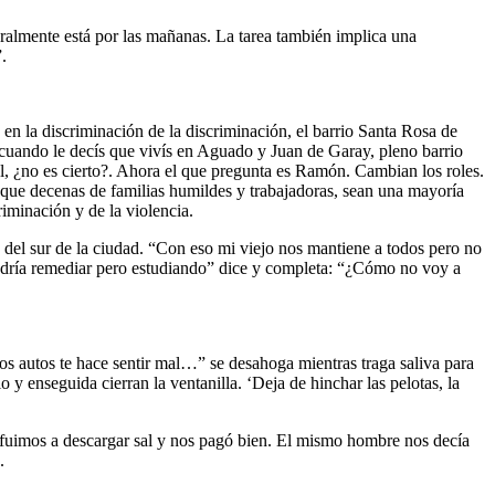
ralmente está por las mañanas. La tarea también implica una
.
en la discriminación de la discriminación, el barrio Santa Rosa de
 cuando le decís que vivís en Aguado y Juan de Garay, pleno barrio
al, ¿no es cierto?. Ahora el que pregunta es Ramón. Cambian los roles.
que decenas de familias humildes y trabajadoras, sean una mayoría
iminación y de la violencia.
a del sur de la ciudad. “Con eso mi viejo nos mantiene a todos pero no
 podría remediar pero estudiando” dice y completa: “¿Cómo no voy a
s autos te hace sentir mal…” se desahoga mientras traga saliva para
 y enseguida cierran la ventanilla. ‘Deja de hinchar las pelotas, la
s fuimos a descargar sal y nos pagó bien. El mismo hombre nos decía
.