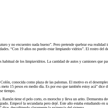
turo y no encuentro nada bueno”. Pero pretende quebrar esa realidad i
dades. “Con 19 años no puedo estar limpiando vidrios”. El rostro del de
habitual de los limpiavidrios. La cantidad de autos y camiones que pasa
a Colón, conocida como plaza de las palomas. El motivo es el desemple
s meto 15 pesos en medio día. Es por eso que también estoy acá” dice d
ese tiempo.
a. Ramón tiene el pelo corto, es morocho y lleva un arito. Demuestra de
o grado. Empecé la secundaria pero dejé. Este año estaba estudiando en
” dice, describiendo claramente la exigencia del sistema.