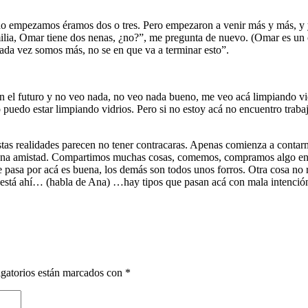
 empezamos éramos dos o tres. Pero empezaron a venir más y más, y yo
ilia, Omar tiene dos nenas, ¿no?”, me pregunta de nuevo. (Omar es un c
ada vez somos más, no se en que va a terminar esto”.
n el futuro y no veo nada, no veo nada bueno, me veo acá limpiando vi
 puedo estar limpiando vidrios. Pero si no estoy acá no encuentro traba
as realidades parecen no tener contracaras. Apenas comienza a contarm
lguna amistad. Compartimos muchas cosas, comemos, compramos algo en
ue pasa por acá es buena, los demás son todos unos forros. Otra cosa n
ue está ahí… (habla de Ana) …hay tipos que pasan acá con mala intenci
gatorios están marcados con
*