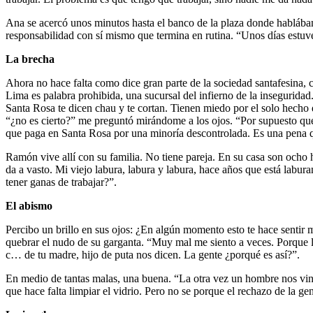
Ana se acercó unos minutos hasta el banco de la plaza donde hablábam
responsabilidad con sí mismo que termina en rutina. “Unos días estuve 
La brecha
Ahora no hace falta como dice gran parte de la sociedad santafesina, 
Lima es palabra prohibida, una sucursal del infierno de la insegurida
Santa Rosa te dicen chau y te cortan. Tienen miedo por el solo hecho 
“¿no es cierto?” me preguntó mirándome a los ojos. “Por supuesto qu
que paga en Santa Rosa por una minoría descontrolada. Es una pena que
Ramón vive allí con su familia. No tiene pareja. En su casa son ocho 
da a vasto. Mi viejo labura, labura y labura, hace años que está labu
tener ganas de trabajar?”.
El abismo
Percibo un brillo en sus ojos: ¿En algún momento esto te hace sentir
quebrar el nudo de su garganta. “Muy mal me siento a veces. Porque la g
c… de tu madre, hijo de puta nos dicen. La gente ¿porqué es así?”.
En medio de tantas malas, una buena. “La otra vez un hombre nos vino
que hace falta limpiar el vidrio. Pero no se porque el rechazo de la g