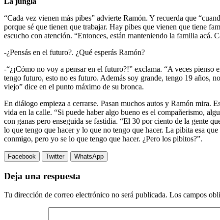
La jungla
“Cada vez vienen más pibes” advierte Ramón. Y recuerda que “cuando
porque sé que tienen que trabajar. Hay pibes que vienen que tiene fam
escucho con atención. “Entonces, están manteniendo la familia acá. C
-¿Pensás en el futuro?. ¿Qué esperás Ramón?
-“¿¡Cómo no voy a pensar en el futuro?!” exclama. “A veces pienso e
tengo futuro, esto no es futuro. Además soy grande, tengo 19 años, no
viejo” dice en el punto máximo de su bronca.
En diálogo empieza a cerrarse. Pasan muchos autos y Ramón mira. Est
vida en la calle. “Si puede haber algo bueno es el compañerismo, a
con ganas pero enseguida se fastidia. “El 30 por ciento de la gente q
lo que tengo que hacer y lo que no tengo que hacer. La pibita esa q
conmigo, pero yo se lo que tengo que hacer. ¿Pero los pibitos?”.
Facebook
Twitter
WhatsApp
Deja una respuesta
Tu dirección de correo electrónico no será publicada.
Los campos obli