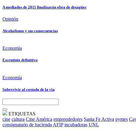
A mediados de 2011 finalizarán obra de desagües
Opinión
Alcoholismo y sus consecuencias
Economía
Escrutinio definitivo
Economía
Sobrevivir al costado de la vía
ETIQUETAS
cine
cultura
Cine América
emprendedores
Santa Fe Activa
pymes
Cay
consignatario de hacienda
AFIP
incubadoras
UNL