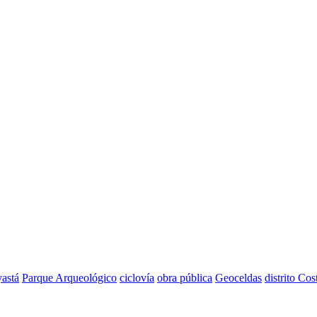
astá
Parque Arqueológico
ciclovía
obra pública
Geoceldas
distrito Cos