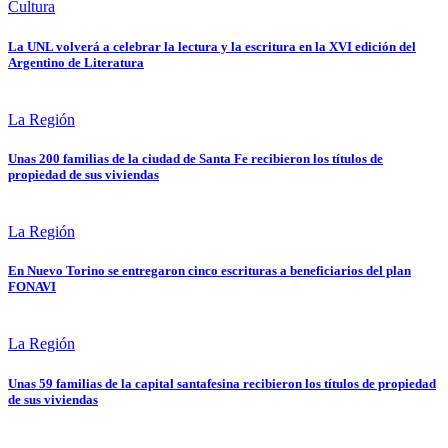
Cultura
La UNL volverá a celebrar la lectura y la escritura en la XVI edición del
Argentino de Literatura
La Región
Unas 200 familias de la ciudad de Santa Fe recibieron los títulos de
propiedad de sus viviendas
La Región
En Nuevo Torino se entregaron cinco escrituras a beneficiarios del plan
FONAVI
La Región
Unas 59 familias de la capital santafesina recibieron los títulos de propiedad
de sus viviendas