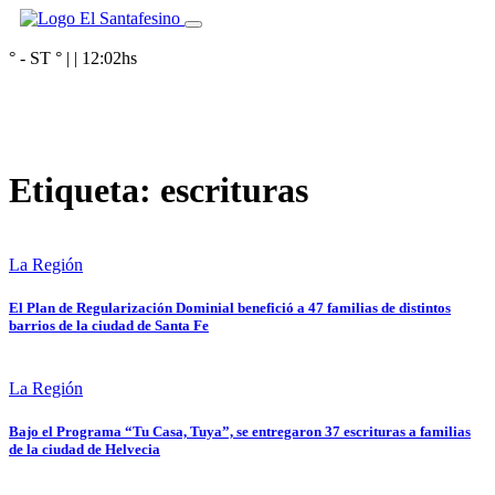
° - ST
° |
|
12:02
hs
Etiqueta:
escrituras
La Región
El Plan de Regularización Dominial benefició a 47 familias de distintos
barrios de la ciudad de Santa Fe
La Región
Bajo el Programa “Tu Casa, Tuya”, se entregaron 37 escrituras a familias
de la ciudad de Helvecia