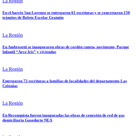
La Región
En el barrio San Lorenzo se entregaron 61 escrituras y se concretaron 150
trámites de Boleto Escolar Gratuito
La Región
En Ambrosetti se inauguraron obras de cordón cuneta, pavimento, Parque
Infantil “Arco Iris” y viviendas
La Región
Entregaron 72 escrituras a familias de localidades del departamento Las
Colonias
La Región
En Reconquista fueron inauguradas las obras de conexión de red de gas
domiciliaria Gasoducto NEA