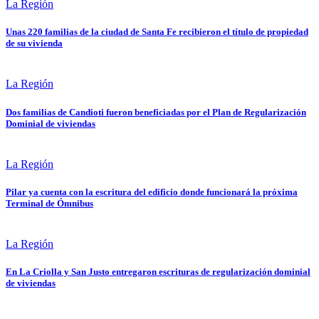
La Región
Unas 220 familias de la ciudad de Santa Fe recibieron el título de propiedad
de su vivienda
La Región
Dos familias de Candioti fueron beneficiadas por el Plan de Regularización
Dominial de viviendas
La Región
Pilar ya cuenta con la escritura del edificio donde funcionará la próxima
Terminal de Ómnibus
La Región
En La Criolla y San Justo entregaron escrituras de regularización dominial
de viviendas