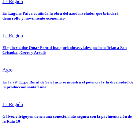
La Región
En Laguna Paiva continúa la obra del azud nivelador que brindará
desarrollo y movimiento económico
La Región
El gobernador Omar Perotti inauguró obras viales que benefician a San
Cristóbal, Ceres y Arrufó
Agro
En la 79° Expo Rural de San Justo se muestra el potencial y la diversidad de
la producción santafesina
La Región
Gálvez e Irigoyen tienen una conexión más segura con la pavimentación de
la Ruta 10