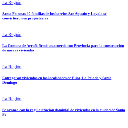
La Región
Santa Fe: unas 40 familias de los barrios San Agustín y Loyola se
convirtieron en propietarias
La Región
La Comuna de Arrufó firmó un acuerdo con Provincia para la construcción
de nuevas viviendas
La Región
Entregaron viviendas en las localidades de Elisa, La Pelada y Santo
Domingo
La Región
Se avanza con la regularización dominial de viviendas en la ciudad de Santa
Fe