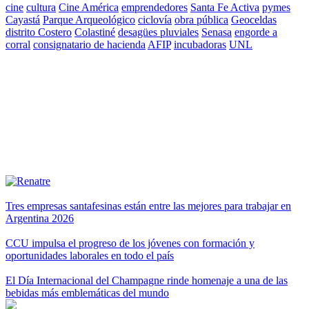
cine
cultura
Cine América
emprendedores
Santa Fe Activa
pymes
Cayastá
Parque Arqueológico
ciclovía
obra pública
Geoceldas
distrito Costero
Colastiné
desagües pluviales
Senasa
engorde a
corral
consignatario de hacienda
AFIP
incubadoras
UNL
Tres empresas santafesinas están entre las mejores para trabajar en
Argentina 2026
CCU impulsa el progreso de los jóvenes con formación y
oportunidades laborales en todo el país
El Día Internacional del Champagne rinde homenaje a una de las
bebidas más emblemáticas del mundo