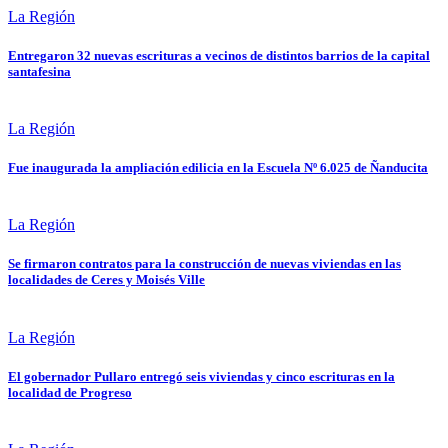
La Región
Entregaron 32 nuevas escrituras a vecinos de distintos barrios de la capital
santafesina
La Región
Fue inaugurada la ampliación edilicia en la Escuela Nº 6.025 de Ñanducita
La Región
Se firmaron contratos para la construcción de nuevas viviendas en las
localidades de Ceres y Moisés Ville
La Región
El gobernador Pullaro entregó seis viviendas y cinco escrituras en la
localidad de Progreso