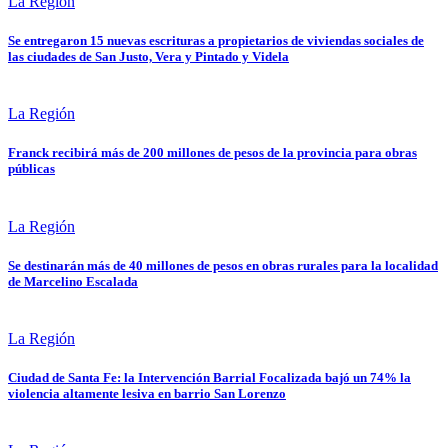
La Región
Se entregaron 15 nuevas escrituras a propietarios de viviendas sociales de
las ciudades de San Justo, Vera y Pintado y Videla
La Región
Franck recibirá más de 200 millones de pesos de la provincia para obras
públicas
La Región
Se destinarán más de 40 millones de pesos en obras rurales para la localidad
de Marcelino Escalada
La Región
Ciudad de Santa Fe: la Intervención Barrial Focalizada bajó un 74% la
violencia altamente lesiva en barrio San Lorenzo