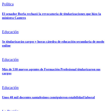
Política
El senador Borla rechazó la revocatoria de titularizaciones que hizo la
ministra Cantero
Educación
Se titularizarán cargos y horas cátedra de educación secundaria de modo
online
Educación
Más de 530 nuevos agentes de Formación Profesional titularizaron sus
cargos
Educación
Unos 40 mil docentes santafesinos consiguieron estabilidad laboral