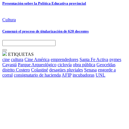
Presentación sobre la Política Educativa provincial
Cultura
Comenzó el proceso de titularización de 620 docentes
ETIQUETAS
cine
cultura
Cine América
emprendedores
Santa Fe Activa
pymes
Cayastá
Parque Arqueológico
ciclovía
obra pública
Geoceldas
distrito Costero
Colastiné
desagües pluviales
Senasa
engorde a
corral
consignatario de hacienda
AFIP
incubadoras
UNL