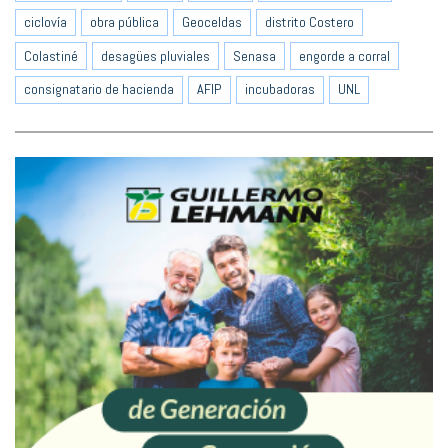
ciclovía
obra pública
Geoceldas
distrito Costero
Colastiné
desagües pluviales
Senasa
engorde a corral
consignatario de hacienda
AFIP
incubadoras
UNL