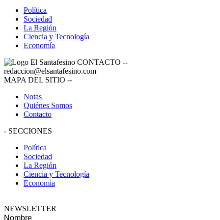
Política
Sociedad
La Región
Ciencia y Tecnología
Economía
CONTACTO
--
redaccion@elsantafesino.com
MAPA DEL SITIO
--
Notas
Quiénes Somos
Contacto
-
SECCIONES
Política
Sociedad
La Región
Ciencia y Tecnología
Economía
NEWSLETTER
Nombre