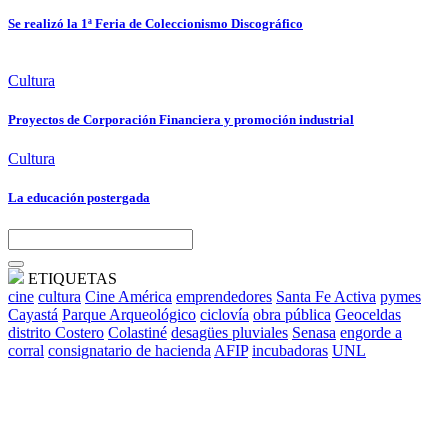
Se realizó la 1ª Feria de Coleccionismo Discográfico
Cultura
Proyectos de Corporación Financiera y promoción industrial
Cultura
La educación postergada
ETIQUETAS
cine
cultura
Cine América
emprendedores
Santa Fe Activa
pymes
Cayastá
Parque Arqueológico
ciclovía
obra pública
Geoceldas
distrito Costero
Colastiné
desagües pluviales
Senasa
engorde a
corral
consignatario de hacienda
AFIP
incubadoras
UNL