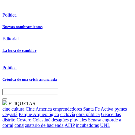
Política
Nuevos nombramientos
Editorial
La hora de cambiar
Política
Crónica de una crisis anunciada
ETIQUETAS
cine
cultura
Cine América
emprendedores
Santa Fe Activa
pymes
Cayastá
Parque Arqueológico
ciclovía
obra pública
Geoceldas
distrito Costero
Colastiné
desagües pluviales
Senasa
engorde a
corral
consignatario de hacienda
AFIP
incubadoras
UNL