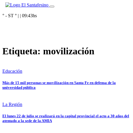
° - ST
° |
|
09:43
hs
Etiqueta:
movilización
Educación
Más de 15 mil personas se movilización en Santa Fe en defensa de la
universidad pública
La Región
El lunes 22 de julio se realizará en la capital provincial el acto a 30 años del
atentado a la sede de la AMIA