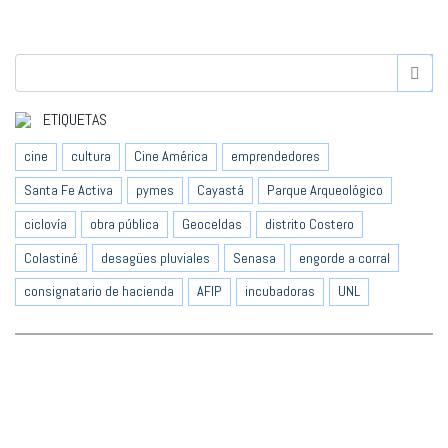
ETIQUETAS
cine
cultura
Cine América
emprendedores
Santa Fe Activa
pymes
Cayastá
Parque Arqueológico
ciclovía
obra pública
Geoceldas
distrito Costero
Colastiné
desagües pluviales
Senasa
engorde a corral
consignatario de hacienda
AFIP
incubadoras
UNL