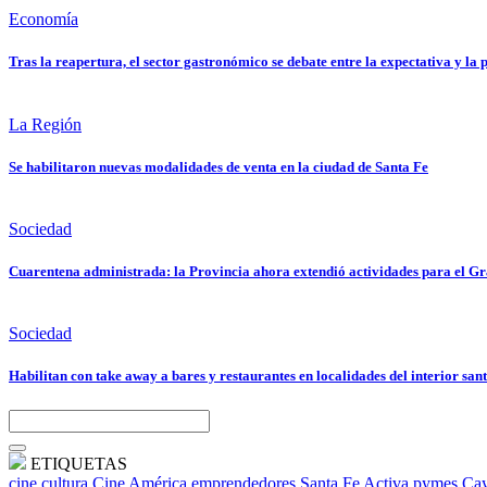
Economía
Tras la reapertura, el sector gastronómico se debate entre la expectativa y la
La Región
Se habilitaron nuevas modalidades de venta en la ciudad de Santa Fe
Sociedad
Cuarentena administrada: la Provincia ahora extendió actividades para el Gr
Sociedad
Habilitan con take away a bares y restaurantes en localidades del interior san
ETIQUETAS
cine
cultura
Cine América
emprendedores
Santa Fe Activa
pymes
Cay