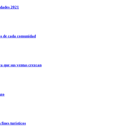
idades 2021
icos de cada comunidad
a que sus ventas crezcan
nzo
fines turísticos