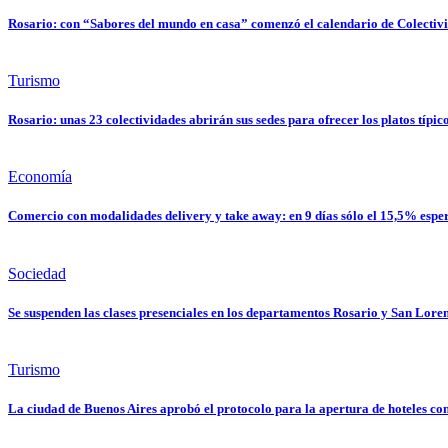
Rosario: con “Sabores del mundo en casa” comenzó el calendario de Colectiv
Turismo
Rosario: unas 23 colectividades abrirán sus sedes para ofrecer los platos típ
Economía
Comercio con modalidades delivery y take away: en 9 días sólo el 15,5% esper
Sociedad
Se suspenden las clases presenciales en los departamentos Rosario y San Lore
Turismo
La ciudad de Buenos Aires aprobó el protocolo para la apertura de hoteles con 