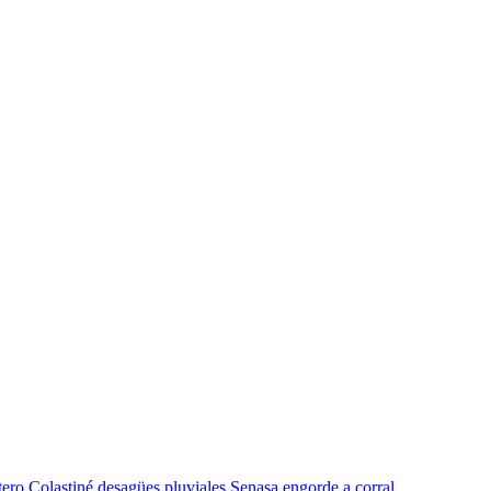
tero
Colastiné
desagües pluviales
Senasa
engorde a corral