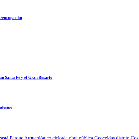
 preocupación
an Santa Fe y el Gran Rosario
tafesino
astá
Parque Arqueológico
ciclovía
obra pública
Geoceldas
distrito Cos