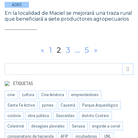
AGRO
En la localidad de Maciel se mejorará una traza rural
que beneficiará a siete productores agropecuarios
«
1
2
3
…
5
»
ETIQUETAS
cine
cultura
Cine América
emprendedores
Santa Fe Activa
pymes
Cayastá
Parque Arqueológico
ciclovía
obra pública
Geoceldas
distrito Costero
Colastiné
desagües pluviales
Senasa
engorde a corral
consignatario de hacienda
AFIP
incubadoras
UNL