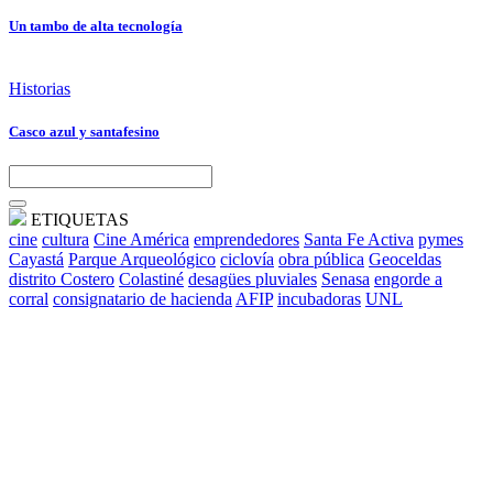
Un tambo de alta tecnología
Historias
Casco azul y santafesino
ETIQUETAS
cine
cultura
Cine América
emprendedores
Santa Fe Activa
pymes
Cayastá
Parque Arqueológico
ciclovía
obra pública
Geoceldas
distrito Costero
Colastiné
desagües pluviales
Senasa
engorde a
corral
consignatario de hacienda
AFIP
incubadoras
UNL