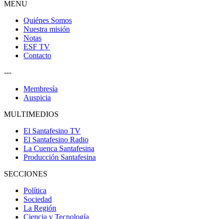
MENU
Quiénes Somos
Nuestra misión
Notas
ESF TV
Contacto
---
Membresía
Auspicia
MULTIMEDIOS
El Santafesino TV
El Santafesino Radio
La Cuenca Santafesina
Producción Santafesina
SECCIONES
Política
Sociedad
La Región
Ciencia y Tecnología