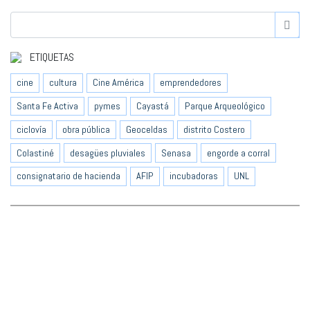
ETIQUETAS
cine
cultura
Cine América
emprendedores
Santa Fe Activa
pymes
Cayastá
Parque Arqueológico
ciclovía
obra pública
Geoceldas
distrito Costero
Colastiné
desagües pluviales
Senasa
engorde a corral
consignatario de hacienda
AFIP
incubadoras
UNL