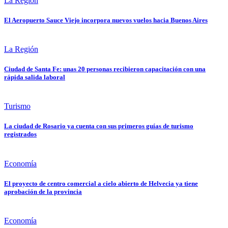
La Región
El Aeropuerto Sauce Viejo incorpora nuevos vuelos hacia Buenos Aires
La Región
Ciudad de Santa Fe: unas 20 personas recibieron capacitación con una
rápida salida laboral
Turismo
La ciudad de Rosario ya cuenta con sus primeros guías de turismo
registrados
Economía
El proyecto de centro comercial a cielo abierto de Helvecia ya tiene
aprobación de la provincia
Economía