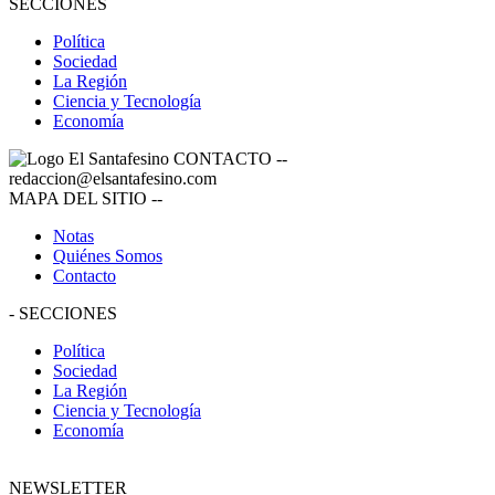
SECCIONES
Política
Sociedad
La Región
Ciencia y Tecnología
Economía
CONTACTO
--
redaccion@elsantafesino.com
MAPA DEL SITIO
--
Notas
Quiénes Somos
Contacto
-
SECCIONES
Política
Sociedad
La Región
Ciencia y Tecnología
Economía
NEWSLETTER