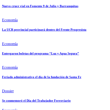
Nuevo cruce vial en Fomento 9 de Julio y Barranquitas
Economía
La UCR provincial participará dentro del Frente Progresista
Economía
Entregaron boletas del programa “Luz y Agua Segura”
Economía
Feriado administrativo el día de la fundación de Santa Fe
Dossier
Se conmemoró el Día del Trabajador Ferroviario