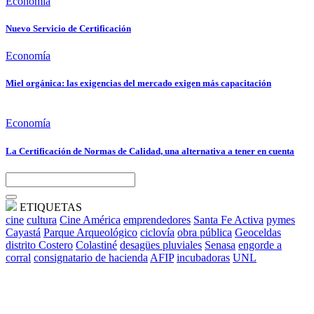
Economía
Nuevo Servicio de Certificación
Economía
Miel orgánica: las exigencias del mercado exigen más capacitación
Economía
La Certificación de Normas de Calidad, una alternativa a tener en cuenta
ETIQUETAS
cine
cultura
Cine América
emprendedores
Santa Fe Activa
pymes
Cayastá
Parque Arqueológico
ciclovía
obra pública
Geoceldas
distrito Costero
Colastiné
desagües pluviales
Senasa
engorde a
corral
consignatario de hacienda
AFIP
incubadoras
UNL