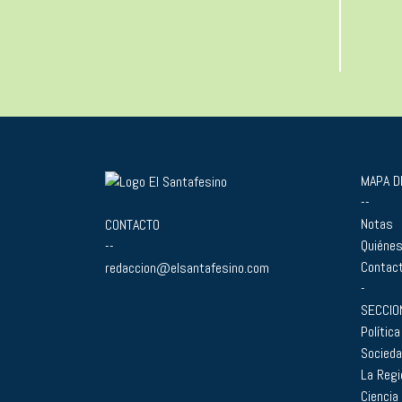
MAPA DE
--
Notas
CONTACTO
Quiéne
--
Contac
redaccion@elsantafesino.com
-
SECCIO
Política
Socied
La Regi
Ciencia