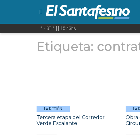
° - ST
° |
|
15:43
hs
Etiqueta:
contra
LA REGIÓN
LA 
Tercera etapa del Corredor
Obra 
Verde Escalante
Circu