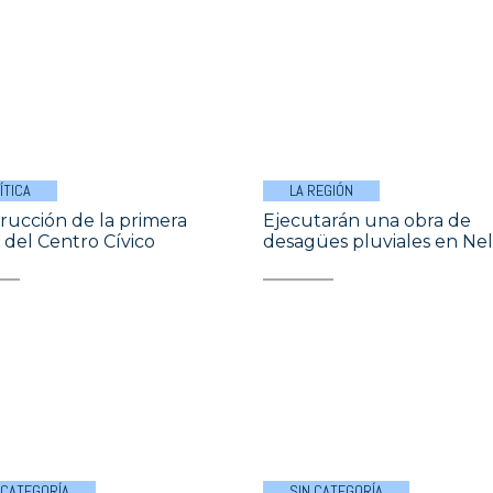
ÍTICA
LA REGIÓN
rucción de la primera
Ejecutarán una obra de
 del Centro Cívico
desagües pluviales en Ne
 CATEGORÍA
SIN CATEGORÍA