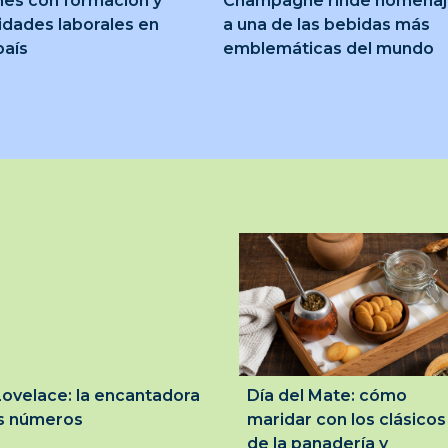
nes con formación y
Champagne rinde homena
idades laborales en
a una de las bebidas más
país
emblemáticas del mundo
ovelace: la encantadora
Día del Mate: cómo
os números
maridar con los clásicos
de la panadería y