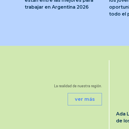
están entre las mejores para
los jóve
trabajar en Argentina 2026
oportun
todo el 
La realidad de nuestra región.
ver más
Ada L
de l