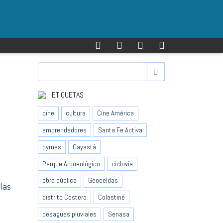
ETIQUETAS
cine
cultura
Cine América
emprendedores
Santa Fe Activa
pymes
Cayastá
Parque Arqueológico
ciclovía
obra pública
Geoceldas
las
distrito Costero
Colastiné
desagües pluviales
Senasa