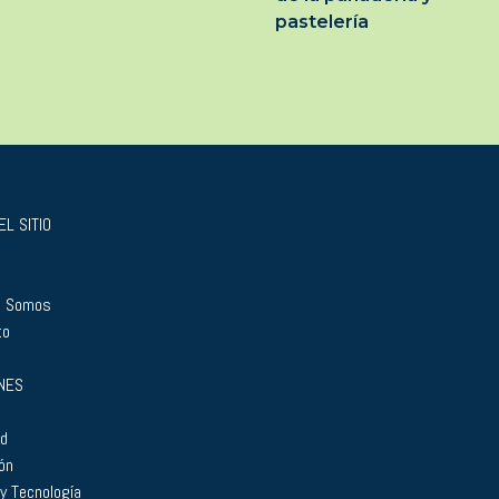
pastelería
L SITIO
s Somos
to
NES
ad
ón
 y Tecnología