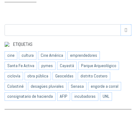
ETIQUETAS
cine
cultura
Cine América
emprendedores
Santa Fe Activa
pymes
Cayastá
Parque Arqueológico
ciclovía
obra pública
Geoceldas
distrito Costero
Colastiné
desagües pluviales
Senasa
engorde a corral
consignatario de hacienda
AFIP
incubadoras
UNL