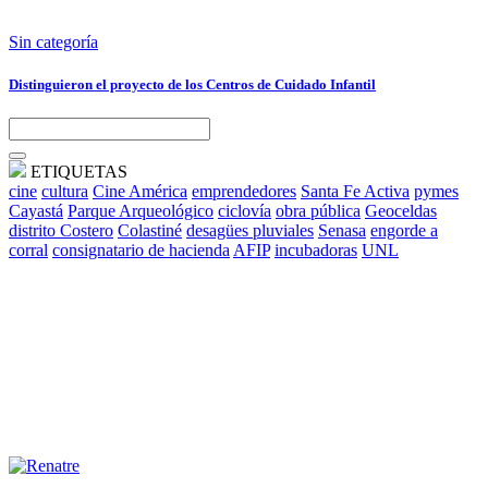
Sin categoría
Distinguieron el proyecto de los Centros de Cuidado Infantil
ETIQUETAS
cine
cultura
Cine América
emprendedores
Santa Fe Activa
pymes
Cayastá
Parque Arqueológico
ciclovía
obra pública
Geoceldas
distrito Costero
Colastiné
desagües pluviales
Senasa
engorde a
corral
consignatario de hacienda
AFIP
incubadoras
UNL