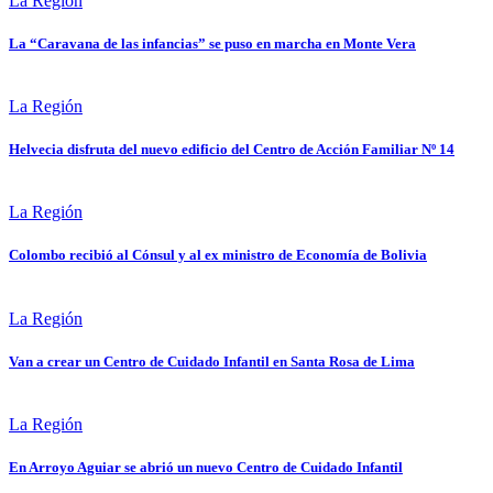
La Región
La “Caravana de las infancias” se puso en marcha en Monte Vera
La Región
Helvecia disfruta del nuevo edificio del Centro de Acción Familiar Nº 14
La Región
Colombo recibió al Cónsul y al ex ministro de Economía de Bolivia
La Región
Van a crear un Centro de Cuidado Infantil en Santa Rosa de Lima
La Región
En Arroyo Aguiar se abrió un nuevo Centro de Cuidado Infantil