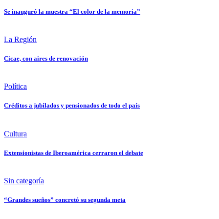
Se inauguró la muestra “El color de la memoria”
La Región
Cicae, con aires de renovación
Política
Créditos a jubilados y pensionados de todo el país
Cultura
Extensionistas de Iberoamérica cerraron el debate
Sin categoría
“Grandes sueños” concretó su segunda meta