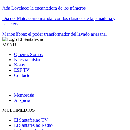
Ada Lovelace: la encantadora de los números
Día del Mate: cómo maridar con los clásicos de la panadería y
pastelería
Manos libres: el poder transformador del lavado artesanal
MENU
Quiénes Somos
Nuestra misión
Notas
ESF TV
Contacto
---
Membresía
Auspicia
MULTIMEDIOS
El Santafesino TV
El Santafesino Radio