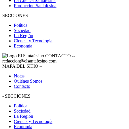
La Cuenca Santafesina
Producción Santafesina
SECCIONES
Política
Sociedad
La Región
Ciencia y Tecnología
Economía
CONTACTO
--
redaccion@elsantafesino.com
MAPA DEL SITIO
--
Notas
Quiénes Somos
Contacto
-
SECCIONES
Política
Sociedad
La Región
Ciencia y Tecnología
Economía