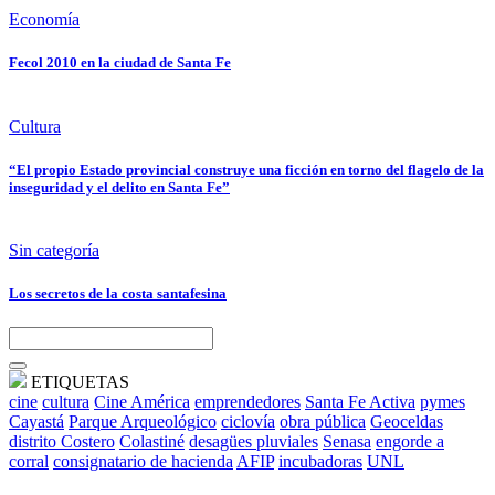
Economía
Fecol 2010 en la ciudad de Santa Fe
Cultura
“El propio Estado provincial construye una ficción en torno del flagelo de la
inseguridad y el delito en Santa Fe”
Sin categoría
Los secretos de la costa santafesina
ETIQUETAS
cine
cultura
Cine América
emprendedores
Santa Fe Activa
pymes
Cayastá
Parque Arqueológico
ciclovía
obra pública
Geoceldas
distrito Costero
Colastiné
desagües pluviales
Senasa
engorde a
corral
consignatario de hacienda
AFIP
incubadoras
UNL