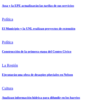
Assa y la EPE actualizarán las tarifas de sus servicios
Política
El Municipio y la UNL realizan proyectos de extensión
Política
Construcción de la primera etapa del Centro Cívico
La Región
Ejecutarán una obra de desagües pluviales en Nelson
Cultura
Analizan información hídrica para difundir en los barrios