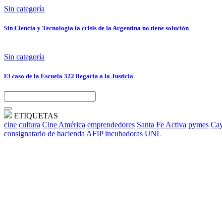
Sin categoría
Sin Ciencia y Tecnología la crisis de la Argentina no tiene solución
Sin categoría
El caso de la Escuela 322 llegaría a la Justicia
ETIQUETAS
cine
cultura
Cine América
emprendedores
Santa Fe Activa
pymes
Cay
consignatario de hacienda
AFIP
incubadoras
UNL