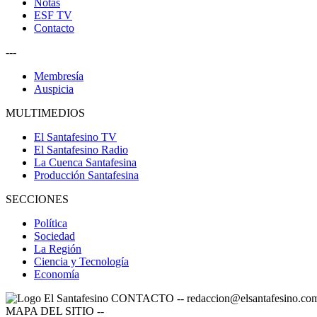
Notas
ESF TV
Contacto
---
Membresía
Auspicia
MULTIMEDIOS
El Santafesino TV
El Santafesino Radio
La Cuenca Santafesina
Producción Santafesina
SECCIONES
Política
Sociedad
La Región
Ciencia y Tecnología
Economía
CONTACTO
--
redaccion@elsantafesino.co
MAPA DEL SITIO
--