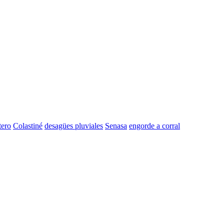
tero
Colastiné
desagües pluviales
Senasa
engorde a corral