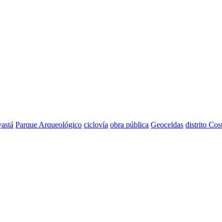
astá
Parque Arqueológico
ciclovía
obra pública
Geoceldas
distrito Cos