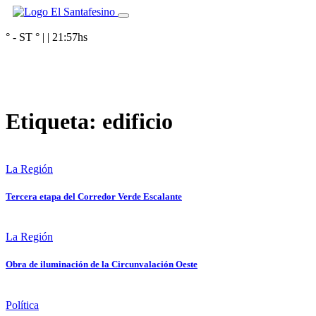
° - ST
° |
|
21:57
hs
Etiqueta:
edificio
La Región
Tercera etapa del Corredor Verde Escalante
La Región
Obra de iluminación de la Circunvalación Oeste
Política