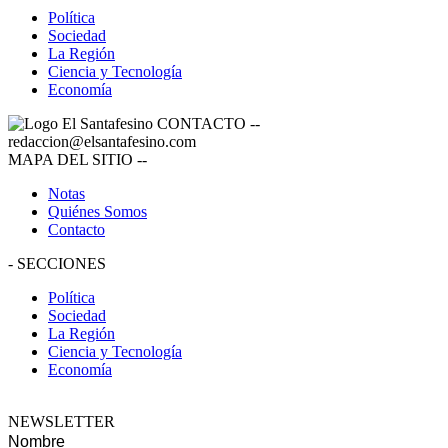
Política
Sociedad
La Región
Ciencia y Tecnología
Economía
CONTACTO
--
redaccion@elsantafesino.com
MAPA DEL SITIO
--
Notas
Quiénes Somos
Contacto
-
SECCIONES
Política
Sociedad
La Región
Ciencia y Tecnología
Economía
NEWSLETTER
Nombre