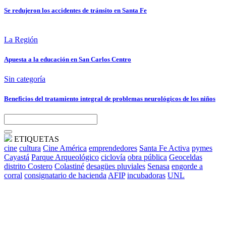
Se redujeron los accidentes de tránsito en Santa Fe
La Región
Apuesta a la educación en San Carlos Centro
Sin categoría
Beneficios del tratamiento integral de problemas neurológicos de los niños
ETIQUETAS
cine
cultura
Cine América
emprendedores
Santa Fe Activa
pymes
Cayastá
Parque Arqueológico
ciclovía
obra pública
Geoceldas
distrito Costero
Colastiné
desagües pluviales
Senasa
engorde a
corral
consignatario de hacienda
AFIP
incubadoras
UNL