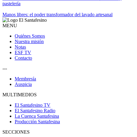
pastelería
Manos libres: el poder transformador del lavado artesanal
MENU
Quiénes Somos
Nuestra misión
Notas
ESF TV
Contacto
---
Membresía
Auspicia
MULTIMEDIOS
El Santafesino TV
El Santafesino Radio
La Cuenca Santafesina
Producción Santafesina
SECCIONES