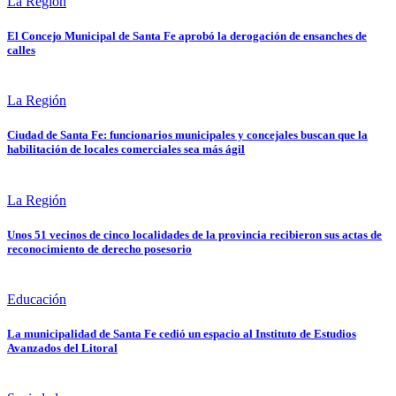
La Región
El Concejo Municipal de Santa Fe aprobó la derogación de ensanches de
calles
La Región
Ciudad de Santa Fe: funcionarios municipales y concejales buscan que la
habilitación de locales comerciales sea más ágil
La Región
Unos 51 vecinos de cinco localidades de la provincia recibieron sus actas de
reconocimiento de derecho posesorio
Educación
La municipalidad de Santa Fe cedió un espacio al Instituto de Estudios
Avanzados del Litoral