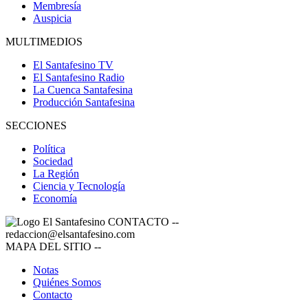
Membresía
Auspicia
MULTIMEDIOS
El Santafesino TV
El Santafesino Radio
La Cuenca Santafesina
Producción Santafesina
SECCIONES
Política
Sociedad
La Región
Ciencia y Tecnología
Economía
CONTACTO
--
redaccion@elsantafesino.com
MAPA DEL SITIO
--
Notas
Quiénes Somos
Contacto