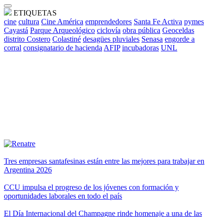
ETIQUETAS
cine
cultura
Cine América
emprendedores
Santa Fe Activa
pymes
Cayastá
Parque Arqueológico
ciclovía
obra pública
Geoceldas
distrito Costero
Colastiné
desagües pluviales
Senasa
engorde a
corral
consignatario de hacienda
AFIP
incubadoras
UNL
Tres empresas santafesinas están entre las mejores para trabajar en
Argentina 2026
CCU impulsa el progreso de los jóvenes con formación y
oportunidades laborales en todo el país
El Día Internacional del Champagne rinde homenaje a una de las