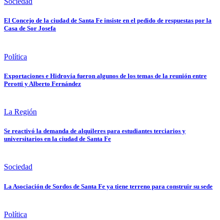
Sociedad
El Concejo de la ciudad de Santa Fe insiste en el pedido de respuestas por la
Casa de Sor Josefa
Política
Exportaciones e Hidrovía fueron algunos de los temas de la reunión entre
Perotti y Alberto Fernández
La Región
Se reactivó la demanda de alquileres para estudiantes terciarios y
universitarios en la ciudad de Santa Fe
Sociedad
La Asociación de Sordos de Santa Fe ya tiene terreno para construir su sede
Política