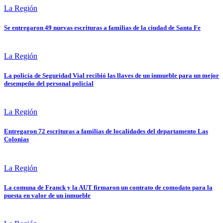
La Región
Se entregaron 49 nuevas escrituras a familias de la ciudad de Santa Fe
La Región
La policía de Seguridad Vial recibió las llaves de un inmueble para un mejor
desempeño del personal policial
La Región
Entregaron 72 escrituras a familias de localidades del departamento Las
Colonias
La Región
La comuna de Franck y la AUT firmaron un contrato de comodato para la
puesta en valor de un inmueble