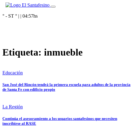
° - ST
° |
|
04:57
hs
Etiqueta:
inmueble
Educación
San José del Rincón tendrá la primera escuela para adultos de la provincia
de Santa Fe con edificio propio
La Región
Continúa el asesoramiento a los usuarios santafesinos que necesiten
inscribirse al RASE