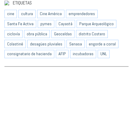
ETIQUETAS
cine
cultura
Cine América
emprendedores
Santa Fe Activa
pymes
Cayastá
Parque Arqueológico
ciclovía
obra pública
Geoceldas
distrito Costero
Colastiné
desagües pluviales
Senasa
engorde a corral
consignatario de hacienda
AFIP
incubadoras
UNL