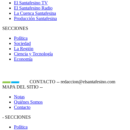
El Santafesino TV
El Santafesino Radio
La Cuenca Santafesina
Producción Santafesina
SECCIONES
Política
Sociedad
La Región
Ciencia y Tecnología
Economía
CONTACTO
--
redaccion@elsantafesino.com
MAPA DEL SITIO
--
Notas
Quiénes Somos
Contacto
-
SECCIONES
Política