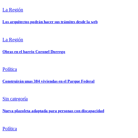
La Región
Los arquitectos podrán hacer sus trámites desde la web
La Región
Obras en el barrio Coronel Dorrego
Política
Construirán unas 384 viviendas en el Parque Federal
Sin categoría
Nueva plazoleta adaptada para personas con discapacidad
Política