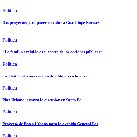
Política
Dos proyectos para poner en valor a Guadalupe Noreste
Política
“La familia excluida es el centro de las acciones públicas”
Política
Candioti Sud: construcción de edificios en la mira
Política
Plan Urbano: avanza la discusión en Santa Fe
Política
Proyecto de Paseo Urbano para la avenida General Paz
Política