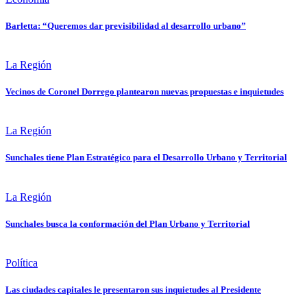
Barletta: “Queremos dar previsibilidad al desarrollo urbano”
La Región
Vecinos de Coronel Dorrego plantearon nuevas propuestas e inquietudes
La Región
Sunchales tiene Plan Estratégico para el Desarrollo Urbano y Territorial
La Región
Sunchales busca la conformación del Plan Urbano y Territorial
Política
Las ciudades capitales le presentaron sus inquietudes al Presidente