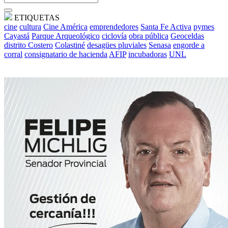
ETIQUETAS
cine
cultura
Cine América
emprendedores
Santa Fe Activa
pymes
Cayastá
Parque Arqueológico
ciclovía
obra pública
Geoceldas
distrito Costero
Colastiné
desagües pluviales
Senasa
engorde a
corral
consignatario de hacienda
AFIP
incubadoras
UNL