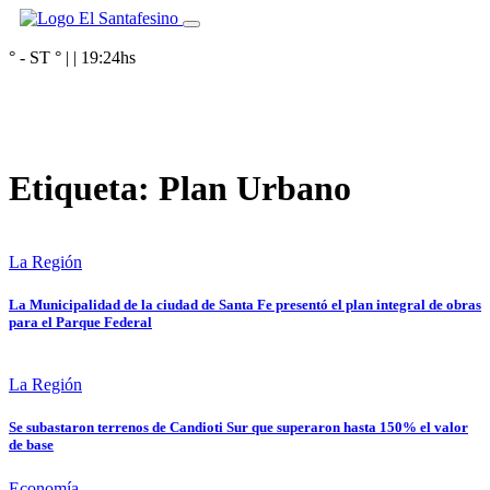
° - ST
° |
|
19:24
hs
Etiqueta:
Plan Urbano
La Región
La Municipalidad de la ciudad de Santa Fe presentó el plan integral de obras
para el Parque Federal
La Región
Se subastaron terrenos de Candioti Sur que superaron hasta 150% el valor
de base
Economía