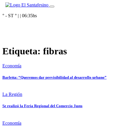
° - ST
° |
|
06:35
hs
Etiqueta:
fibras
Economía
Barletta: “Queremos dar previsibilidad al desarrollo urbano”
La Región
Se realizó la Feria Regional del Comercio Justo
Economía