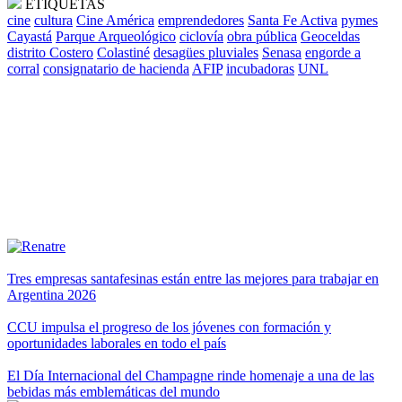
ETIQUETAS
cine
cultura
Cine América
emprendedores
Santa Fe Activa
pymes
Cayastá
Parque Arqueológico
ciclovía
obra pública
Geoceldas
distrito Costero
Colastiné
desagües pluviales
Senasa
engorde a
corral
consignatario de hacienda
AFIP
incubadoras
UNL
Tres empresas santafesinas están entre las mejores para trabajar en
Argentina 2026
CCU impulsa el progreso de los jóvenes con formación y
oportunidades laborales en todo el país
El Día Internacional del Champagne rinde homenaje a una de las
bebidas más emblemáticas del mundo