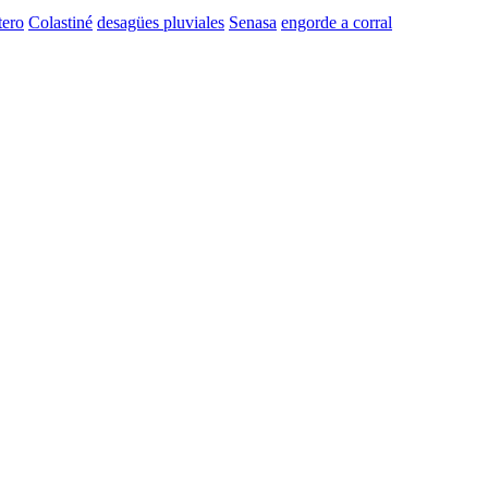
tero
Colastiné
desagües pluviales
Senasa
engorde a corral