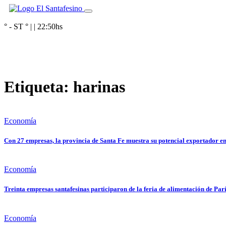
° - ST
° |
|
22:50
hs
Etiqueta:
harinas
Economía
Con 27 empresas, la provincia de Santa Fe muestra su potencial exportador e
Economía
Treinta empresas santafesinas participaron de la feria de alimentación de Par
Economía