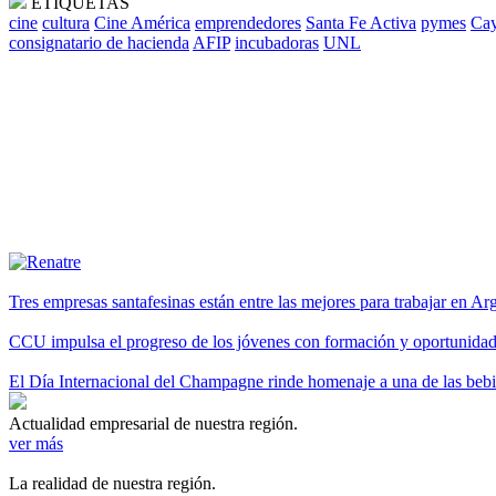
ETIQUETAS
cine
cultura
Cine América
emprendedores
Santa Fe Activa
pymes
Cay
consignatario de hacienda
AFIP
incubadoras
UNL
Tres empresas santafesinas están entre las mejores para trabajar en A
CCU impulsa el progreso de los jóvenes con formación y oportunidade
El Día Internacional del Champagne rinde homenaje a una de las be
Actualidad empresarial de nuestra región.
ver más
La realidad de nuestra región.