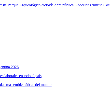
astá
Parque Arqueológico
ciclovía
obra pública
Geoceldas
distrito Cos
rgentina 2026
s laborales en todo el país
bidas más emblemáticas del mundo