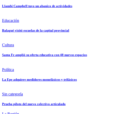
Llambi Campbell tuvo un abanico de actividades
Educación
Balagué visitó escuelas de la capital provincial
Cultura
Santa Fe amplió su oferta educativa con 48 nuevos espacios
Política
La Epe adquiere medidores monofásicos y trifásicos
Sin categoría
Prueba piloto del nuevo colectivo articulado
La Región