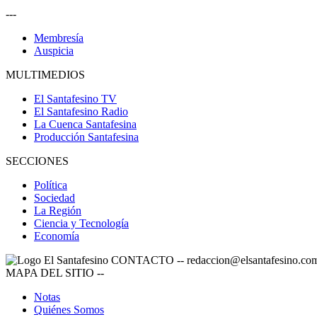
---
Membresía
Auspicia
MULTIMEDIOS
El Santafesino TV
El Santafesino Radio
La Cuenca Santafesina
Producción Santafesina
SECCIONES
Política
Sociedad
La Región
Ciencia y Tecnología
Economía
CONTACTO
--
redaccion@elsantafesino.co
MAPA DEL SITIO
--
Notas
Quiénes Somos