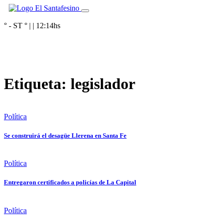
° - ST
° |
|
12:14
hs
Etiqueta:
legislador
Política
Se construirá el desagüe Llerena en Santa Fe
Política
Entregaron certificados a policías de La Capital
Política