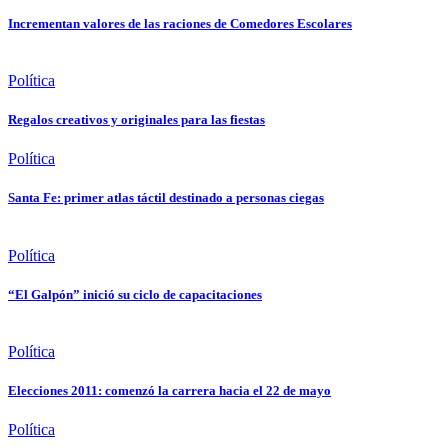
Incrementan valores de las raciones de Comedores Escolares
Política
Regalos creativos y originales para las fiestas
Política
Santa Fe: primer atlas táctil destinado a personas ciegas
Política
“El Galpón” inició su ciclo de capacitaciones
Política
Elecciones 2011: comenzó la carrera hacia el 22 de mayo
Política