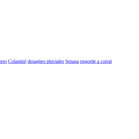
tero
Colastiné
desagües pluviales
Senasa
engorde a corral