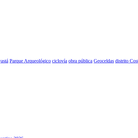
astá
Parque Arqueológico
ciclovía
obra pública
Geoceldas
distrito Cos