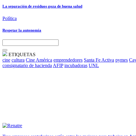
La separación de residuos goza de buena salud
Política
Respetar la autonomía
ETIQUETAS
cine
cultura
Cine América
emprendedores
Santa Fe Activa
pymes
Cay
consignatario de hacienda
AFIP
incubadoras
UNL