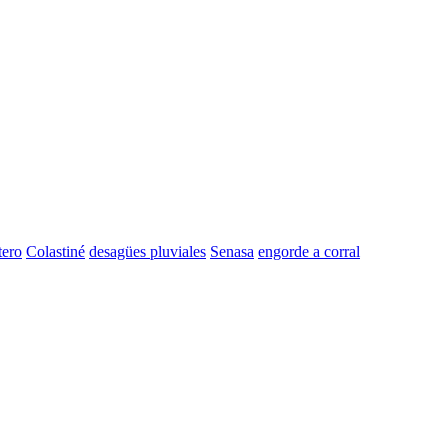
tero
Colastiné
desagües pluviales
Senasa
engorde a corral