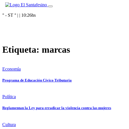
° - ST
° |
|
10:26
hs
Etiqueta:
marcas
Economía
Programa de Educación Cívico Tributaria
Política
Reglamentan la Ley para erradicar la violencia contra las mujeres
Cultura