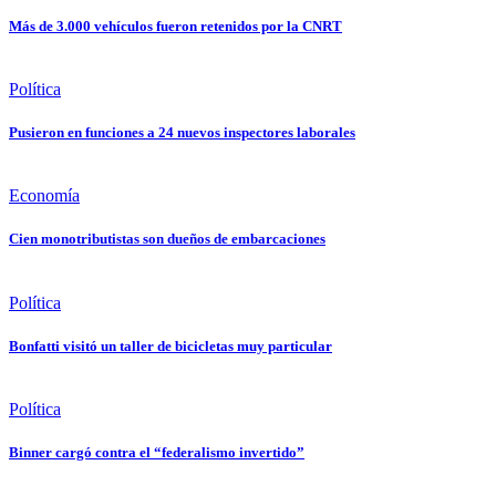
Más de 3.000 vehículos fueron retenidos por la CNRT
Política
Pusieron en funciones a 24 nuevos inspectores laborales
Economía
Cien monotributistas son dueños de embarcaciones
Política
Bonfatti visitó un taller de bicicletas muy particular
Política
Binner cargó contra el “federalismo invertido”