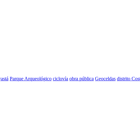
astá
Parque Arqueológico
ciclovía
obra pública
Geoceldas
distrito Cos