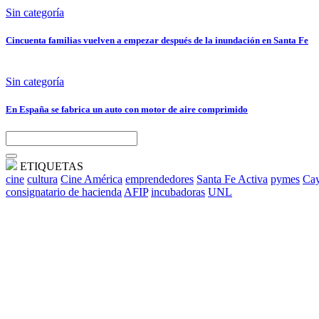
Sin categoría
Cincuenta familias vuelven a empezar después de la inundación en Santa Fe
Sin categoría
En España se fabrica un auto con motor de aire comprimido
ETIQUETAS
cine
cultura
Cine América
emprendedores
Santa Fe Activa
pymes
Cay
consignatario de hacienda
AFIP
incubadoras
UNL