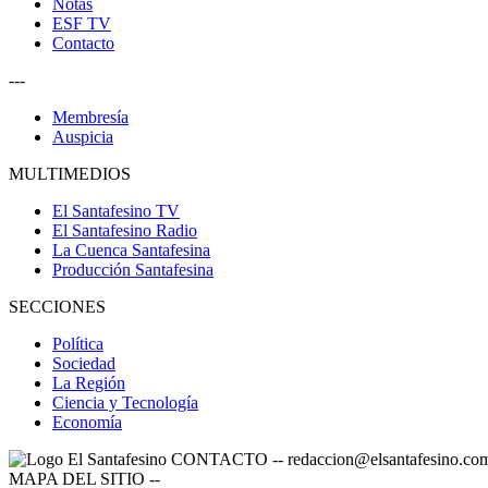
Notas
ESF TV
Contacto
---
Membresía
Auspicia
MULTIMEDIOS
El Santafesino TV
El Santafesino Radio
La Cuenca Santafesina
Producción Santafesina
SECCIONES
Política
Sociedad
La Región
Ciencia y Tecnología
Economía
CONTACTO
--
redaccion@elsantafesino.co
MAPA DEL SITIO
--