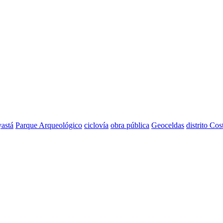
astá
Parque Arqueológico
ciclovía
obra pública
Geoceldas
distrito Cos