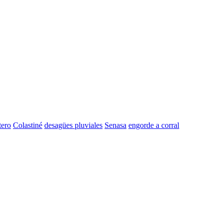
tero
Colastiné
desagües pluviales
Senasa
engorde a corral