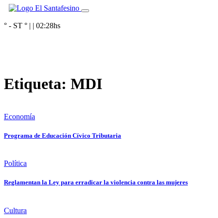
° - ST
° |
|
02:28
hs
Etiqueta:
MDI
Economía
Programa de Educación Cívico Tributaria
Política
Reglamentan la Ley para erradicar la violencia contra las mujeres
Cultura