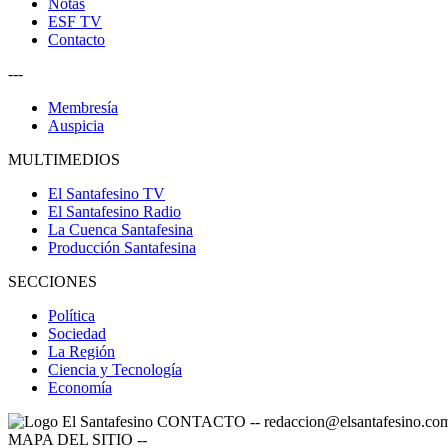
Notas
ESF TV
Contacto
---
Membresía
Auspicia
MULTIMEDIOS
El Santafesino TV
El Santafesino Radio
La Cuenca Santafesina
Producción Santafesina
SECCIONES
Política
Sociedad
La Región
Ciencia y Tecnología
Economía
CONTACTO
--
redaccion@elsantafesino.co
MAPA DEL SITIO
--