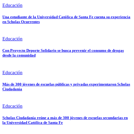
Educación
Una estudiante de la Universidad Católica de Santa Fe cuenta su experiencia
en Scholas Ocurrentes
Educación
Con Proyecto Deporte Solidario se busca prevenir el consumo de drogas
desde la comunidad
Educación
Más de 300 jóvenes de escuelas públicas y privadas experimentaron Scholas
Ciudadanía
Educación
Scholas Ciudadanía reúne a más de 300 jóvenes de escuelas secundarias en
la Universidad Católica de Santa Fe