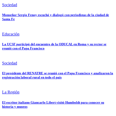
Sociedad
Monseñor Sergio Fenoy escuchó y dialogó con periodistas de la ciudad de
Santa Fe
Educación
La UCSF participó del encuentro de la ODUCAL en Roma y su rector se
reunió con el Papa Francisco
Sociedad
El presidente del RENATRE se reunió con el Papa Francisco y analizaron la
registración laboral rural en todo el país
La Región
El escritor italiano Giancarlo Libert visitó Humboldt para conocer su
historia y museos