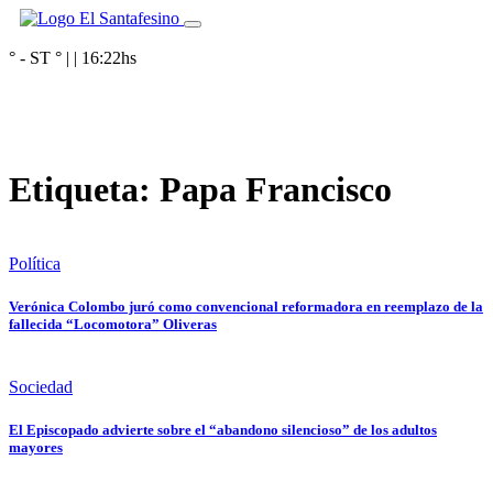
° - ST
° |
|
16:22
hs
Etiqueta:
Papa Francisco
Política
Verónica Colombo juró como convencional reformadora en reemplazo de la
fallecida “Locomotora” Oliveras
Sociedad
El Episcopado advierte sobre el “abandono silencioso” de los adultos
mayores