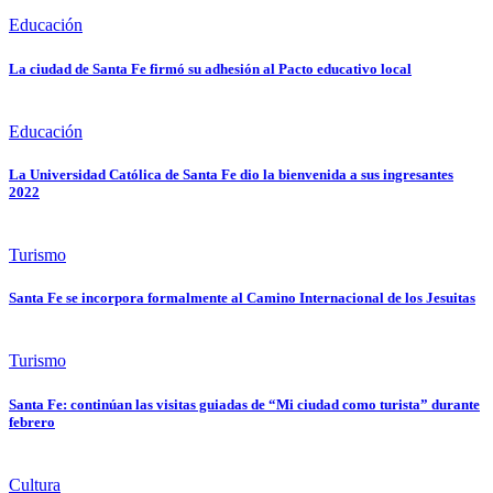
Educación
La ciudad de Santa Fe firmó su adhesión al Pacto educativo local
Educación
La Universidad Católica de Santa Fe dio la bienvenida a sus ingresantes
2022
Turismo
Santa Fe se incorpora formalmente al Camino Internacional de los Jesuitas
Turismo
Santa Fe: continúan las visitas guiadas de “Mi ciudad como turista” durante
febrero
Cultura