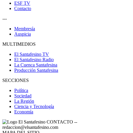
ESF TV
Contacto
---
Membresía
Auspicia
MULTIMEDIOS
El Santafesino TV
El Santafesino Radio
La Cuenca Santafesina
Producción Santafesina
SECCIONES
Política
Sociedad
La Región
Ciencia y Tecnología
Economía
CONTACTO
--
redaccion@elsantafesino.com
MAPA DEL SITIO
--