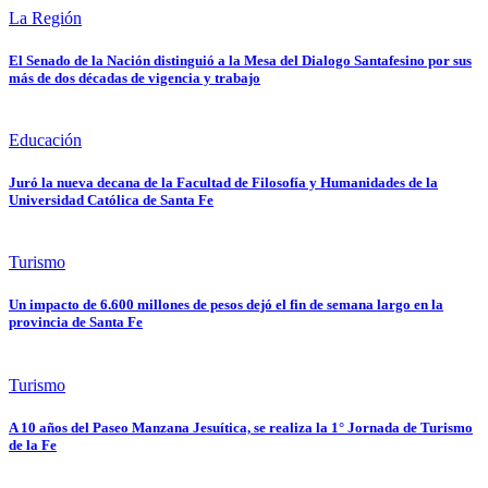
La Región
El Senado de la Nación distinguió a la Mesa del Dialogo Santafesino por sus
más de dos décadas de vigencia y trabajo
Educación
Juró la nueva decana de la Facultad de Filosofía y Humanidades de la
Universidad Católica de Santa Fe
Turismo
Un impacto de 6.600 millones de pesos dejó el fin de semana largo en la
provincia de Santa Fe
Turismo
A 10 años del Paseo Manzana Jesuítica, se realiza la 1° Jornada de Turismo
de la Fe