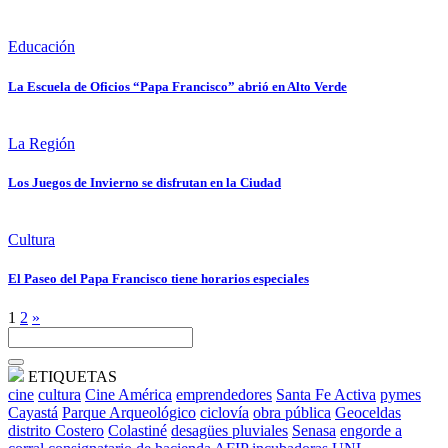
Educación
La Escuela de Oficios “Papa Francisco” abrió en Alto Verde
La Región
Los Juegos de Invierno se disfrutan en la Ciudad
Cultura
El Paseo del Papa Francisco tiene horarios especiales
1
2
»
ETIQUETAS
cine
cultura
Cine América
emprendedores
Santa Fe Activa
pymes
Cayastá
Parque Arqueológico
ciclovía
obra pública
Geoceldas
distrito Costero
Colastiné
desagües pluviales
Senasa
engorde a