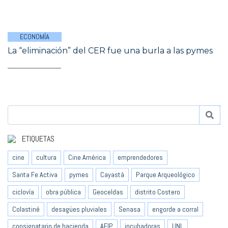
ECONOMÍA
La “eliminación” del CER fue una burla a las pymes
ETIQUETAS
cine
cultura
Cine América
emprendedores
Santa Fe Activa
pymes
Cayastá
Parque Arqueológico
ciclovía
obra pública
Geoceldas
distrito Costero
Colastiné
desagües pluviales
Senasa
engorde a corral
consignatario de hacienda
AFIP
incubadoras
UNL