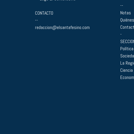
--
Notas
CONTACTO
Quiéne
--
Contac
redaccion@elsantafesino.com
-
SECCIO
Política
Socied
La Regi
Ciencia
Econom