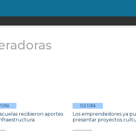
eradoras
LTURA
CULTURA
scuelas recibieron aportes
Los emprendedores ya p
infraestructura
presentar proyectos cultu