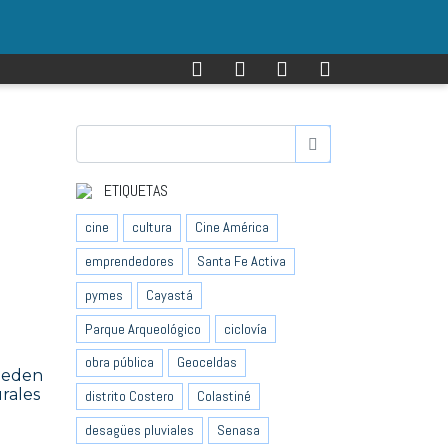
ETIQUETAS
cine
cultura
Cine América
emprendedores
Santa Fe Activa
pymes
Cayastá
Parque Arqueológico
ciclovía
obra pública
Geoceldas
ueden
rales
distrito Costero
Colastiné
desagües pluviales
Senasa