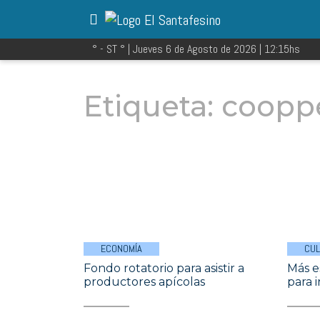
° - ST
° |
Jueves 6 de Agosto de 2026
|
12:15
hs
Etiqueta:
coopp
ECONOMÍA
CU
Fondo rotatorio para asistir a
Más e
productores apícolas
para 