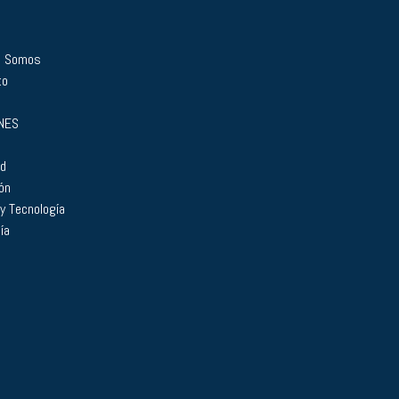
s Somos
to
NES
ad
ón
 y Tecnología
ía