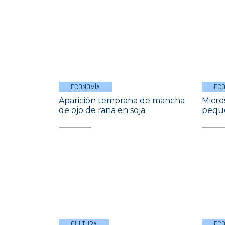
ECONOMÍA
ECO
Aparición temprana de mancha
Micros
de ojo de rana en soja
pequ
CULTURA
ECO