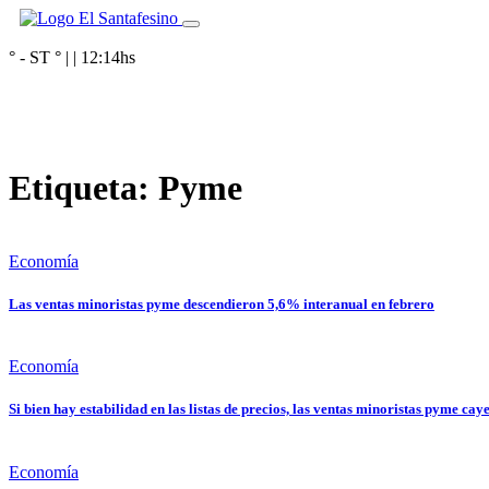
° - ST
° |
|
12:14
hs
Etiqueta:
Pyme
Economía
Las ventas minoristas pyme descendieron 5,6% interanual en febrero
Economía
Si bien hay estabilidad en las listas de precios, las ventas minoristas pyme ca
Economía