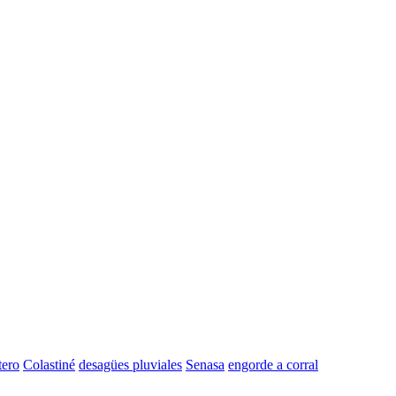
tero
Colastiné
desagües pluviales
Senasa
engorde a corral