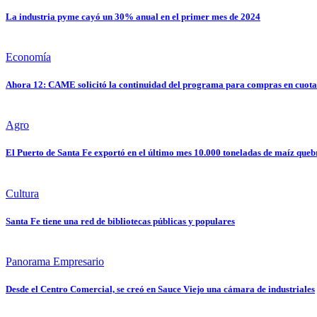
La industria pyme cayó un 30% anual en el primer mes de 2024
Economía
Ahora 12: CAME solicitó la continuidad del programa para compras en cuotas
Agro
El Puerto de Santa Fe exportó en el último mes 10.000 toneladas de maíz que
Cultura
Santa Fe tiene una red de bibliotecas públicas y populares
Panorama Empresario
Desde el Centro Comercial, se creó en Sauce Viejo una cámara de industriales