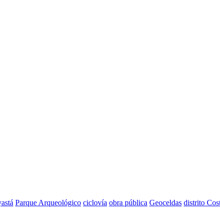
astá
Parque Arqueológico
ciclovía
obra pública
Geoceldas
distrito Cos