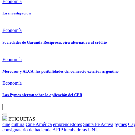
Economía
La investigación
Economía
Sociedades de Garantía Recíproca, otra alternativa al crédito
Economía
Mercosur y ALCA: las posibilidades del comercio exterior argentino
Economía
Las Pymes alertan sobre la aplicación del CER
ETIQUETAS
cine
cultura
Cine América
emprendedores
Santa Fe Activa
pymes
Cay
consignatario de hacienda
AFIP
incubadoras
UNL