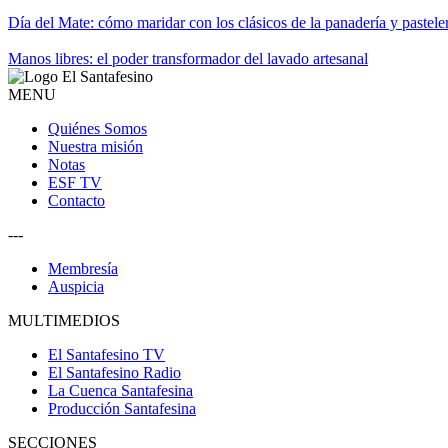
Día del Mate: cómo maridar con los clásicos de la panadería y pastele
Manos libres: el poder transformador del lavado artesanal
MENU
Quiénes Somos
Nuestra misión
Notas
ESF TV
Contacto
---
Membresía
Auspicia
MULTIMEDIOS
El Santafesino TV
El Santafesino Radio
La Cuenca Santafesina
Producción Santafesina
SECCIONES