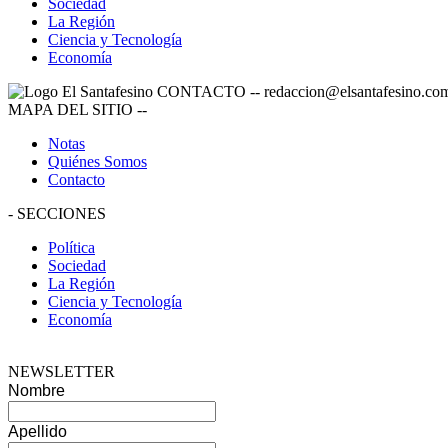
Sociedad
La Región
Ciencia y Tecnología
Economía
CONTACTO
--
redaccion@elsantafesino.co
MAPA DEL SITIO
--
Notas
Quiénes Somos
Contacto
-
SECCIONES
Política
Sociedad
La Región
Ciencia y Tecnología
Economía
NEWSLETTER
Nombre
Apellido