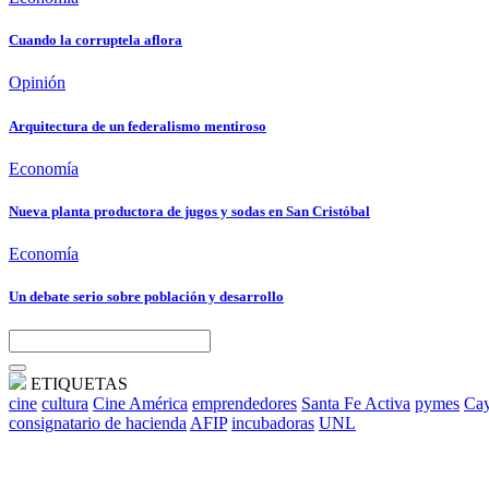
Cuando la corruptela aflora
Opinión
Arquitectura de un federalismo mentiroso
Economía
Nueva planta productora de jugos y sodas en San Cristóbal
Economía
Un debate serio sobre población y desarrollo
ETIQUETAS
cine
cultura
Cine América
emprendedores
Santa Fe Activa
pymes
Cay
consignatario de hacienda
AFIP
incubadoras
UNL