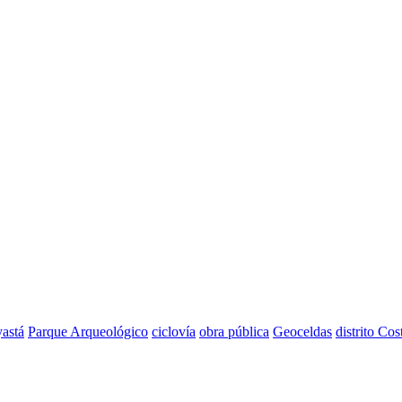
astá
Parque Arqueológico
ciclovía
obra pública
Geoceldas
distrito Cos