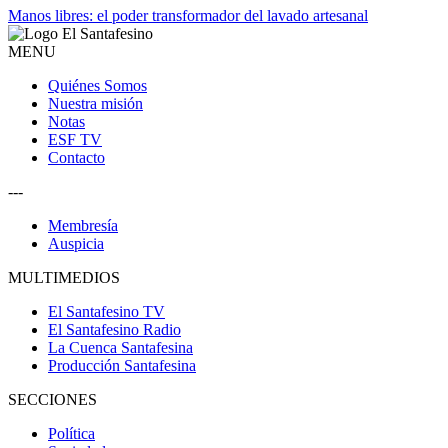
Manos libres: el poder transformador del lavado artesanal
MENU
Quiénes Somos
Nuestra misión
Notas
ESF TV
Contacto
---
Membresía
Auspicia
MULTIMEDIOS
El Santafesino TV
El Santafesino Radio
La Cuenca Santafesina
Producción Santafesina
SECCIONES
Política