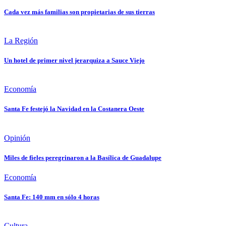
Cada vez más familias son propietarias de sus tierras
La Región
Un hotel de primer nivel jerarquiza a Sauce Viejo
Economía
Santa Fe festejó la Navidad en la Costanera Oeste
Opinión
Miles de fieles peregrinaron a la Basílica de Guadalupe
Economía
Santa Fe: 140 mm en sólo 4 horas
Cultura