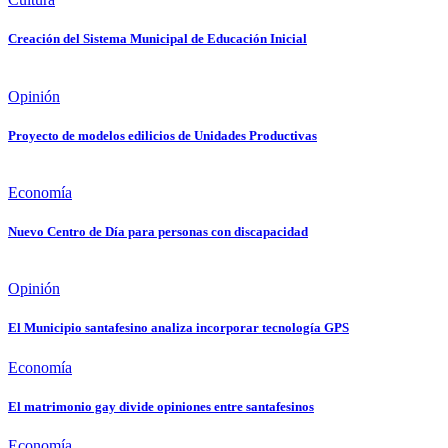
Creación del Sistema Municipal de Educación Inicial
Opinión
Proyecto de modelos edilicios de Unidades Productivas
Economía
Nuevo Centro de Día para personas con discapacidad
Opinión
El Municipio santafesino analiza incorporar tecnología GPS
Economía
El matrimonio gay divide opiniones entre santafesinos
Economía