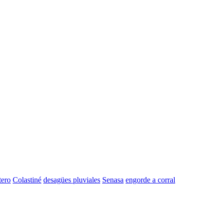
tero
Colastiné
desagües pluviales
Senasa
engorde a corral