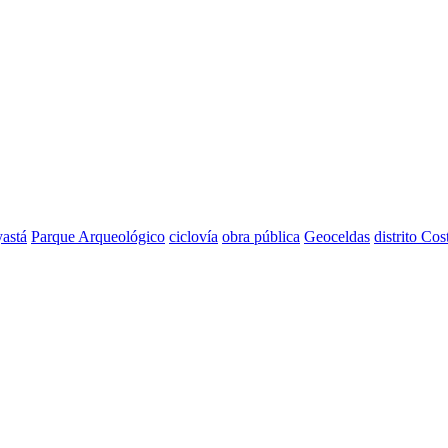
astá
Parque Arqueológico
ciclovía
obra pública
Geoceldas
distrito Cos