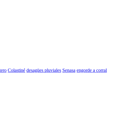
tero
Colastiné
desagües pluviales
Senasa
engorde a corral