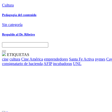
Cultura
Pedagogía del contenido
Sin categoría
Respaldo al Dr. Ribeiro
ETIQUETAS
cine
cultura
Cine América
emprendedores
Santa Fe Activa
pymes
Cay
consignatario de hacienda
AFIP
incubadoras
UNL