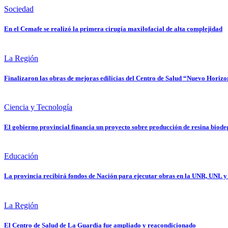
Sociedad
En el Cemafe se realizó la primera cirugía maxilofacial de alta complejidad
La Región
Finalizaron las obras de mejoras edilicias del Centro de Salud “Nuevo Horizo
Ciencia y Tecnología
El gobierno provincial financia un proyecto sobre producción de resina biod
Educación
La provincia recibirá fondos de Nación para ejecutar obras en la UNR, UNL 
La Región
El Centro de Salud de La Guardia fue ampliado y reacondicionado