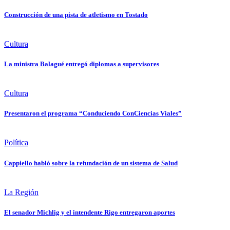
Construcción de una pista de atletismo en Tostado
Cultura
La ministra Balagué entregó diplomas a supervisores
Cultura
Presentaron el programa “Conduciendo ConCiencias Viales”
Política
Cappiello habló sobre la refundación de un sistema de Salud
La Región
El senador Michlig y el intendente Rigo entregaron aportes