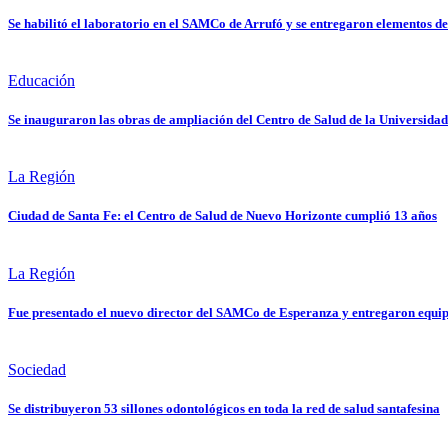
Se habilitó el laboratorio en el SAMCo de Arrufó y se entregaron elementos d
Educación
Se inauguraron las obras de ampliación del Centro de Salud de la Universidad
La Región
Ciudad de Santa Fe: el Centro de Salud de Nuevo Horizonte cumplió 13 años
La Región
Fue presentado el nuevo director del SAMCo de Esperanza y entregaron equi
Sociedad
Se distribuyeron 53 sillones odontológicos en toda la red de salud santafesina