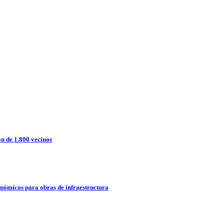
n de 1.800 vecinos
onómicos para obras de infraestructura