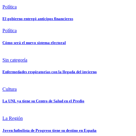
Política
El gobierno entregó anticipos financieros
Política
Cómo será el nuevo sistema electoral
Sin categoría
Enfermedades respiratorias con la llegada del invierno
Cultura
La UNL ya tiene su Centro de Salud en el Predio
La Región
Joven futbolista de Progreso tiene su destino en España