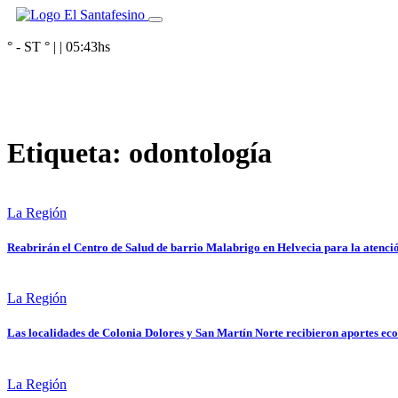
° - ST
° |
|
05:43
hs
Etiqueta:
odontología
La Región
Reabrirán el Centro de Salud de barrio Malabrigo en Helvecia para la atenció
La Región
Las localidades de Colonia Dolores y San Martín Norte recibieron aportes ec
La Región