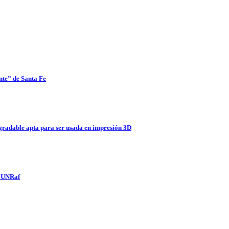
nte” de Santa Fe
egradable apta para ser usada en impresión 3D
y UNRaf