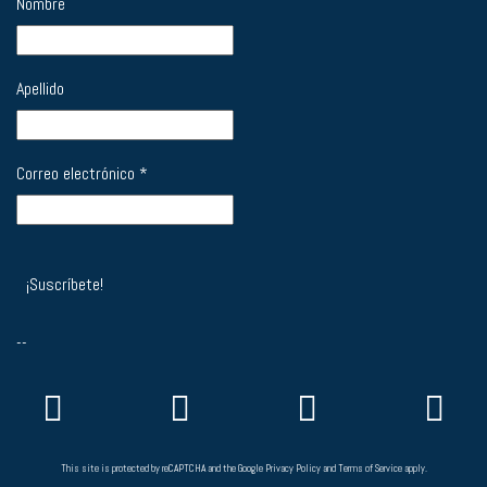
Nombre
Apellido
Correo electrónico
*
--
This site is protected by reCAPTCHA and the Google
Privacy Policy
and
Terms of Service
apply.