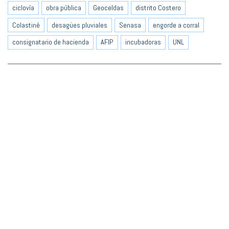
ciclovía
obra pública
Geoceldas
distrito Costero
Colastiné
desagües pluviales
Senasa
engorde a corral
consignatario de hacienda
AFIP
incubadoras
UNL