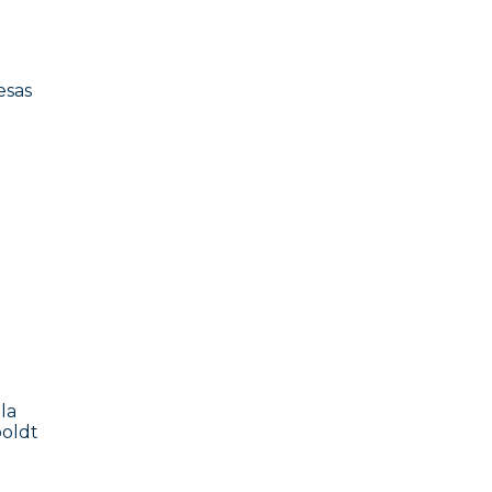
esas
la
oldt