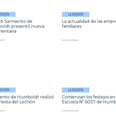
REGIÓN
LA REGIÓN
ub Sarmiento de
La actualidad de las empr
oldt presentó nueva
familiares
entaria
REGIÓN
LA REGIÓN
ento de Humboldt realizó
Comienzan los festejos en 
 Fiesta del Lechón
Escuela Nº 6037 de Humb