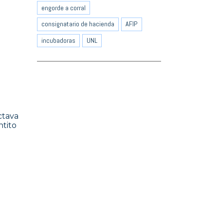
engorde a corral
consignatario de hacienda
AFIP
incubadoras
UNL
ctava
ntito