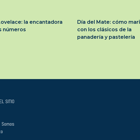
ovelace: la encantadora
Día del Mate: cómo mar
os números
con los clásicos de la
panadería y pastelería
L SITIO
s Somos
to