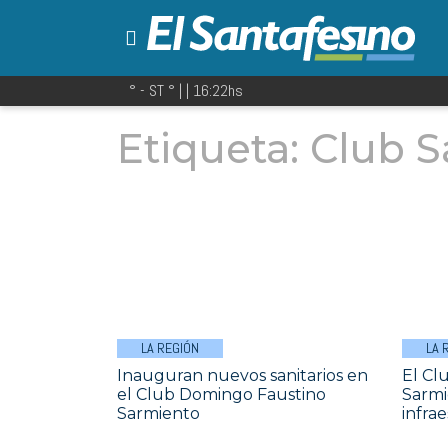
° - ST
° |
|
16:22
hs
Etiqueta:
Club S
LA REGIÓN
LA 
Inauguran nuevos sanitarios en
El Cl
el Club Domingo Faustino
Sarmi
Sarmiento
infra