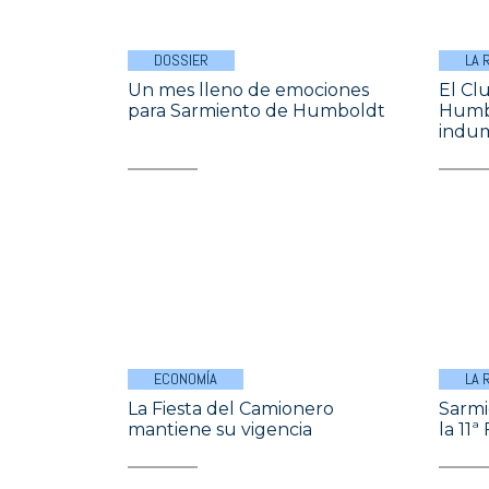
DOSSIER
LA 
Un mes lleno de emociones
El Cl
para Sarmiento de Humboldt
Humb
indum
ECONOMÍA
LA 
La Fiesta del Camionero
Sarmi
mantiene su vigencia
la 11ª