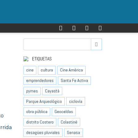
ETIQUETAS
cine
cultura
Cine América
emprendedores
Santa Fe Activa
pymes
Cayastá
Parque Arqueológico
ciclovía
obra pública
Geoceldas
co
distrito Costero
Colastiné
rrida
desagües pluviales
Senasa