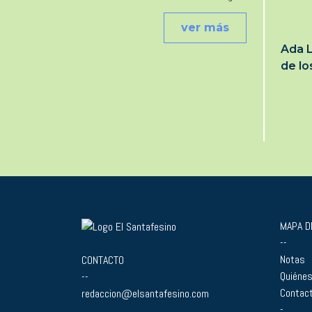
ver más
Ada L
de l
MAPA DE
--
Notas
CONTACTO
Quiéne
--
Contac
redaccion@elsantafesino.com
-