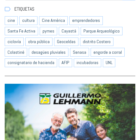
ETIQUETAS
cine
cultura
Cine América
emprendedores
Santa Fe Activa
pymes
Cayastá
Parque Arqueológico
ciclovía
obra pública
Geoceldas
distrito Costero
Colastiné
desagües pluviales
Senasa
engorde a corral
consignatario de hacienda
AFIP
incubadoras
UNL