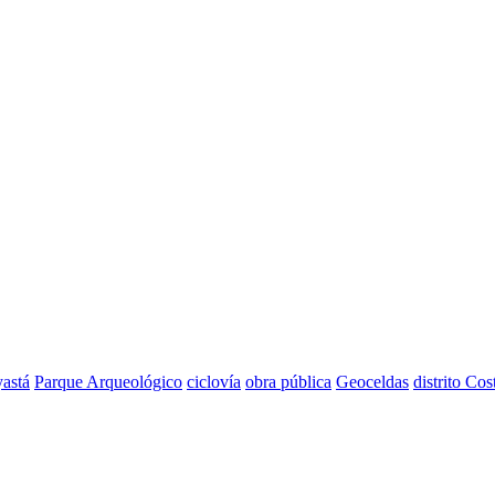
astá
Parque Arqueológico
ciclovía
obra pública
Geoceldas
distrito Cos