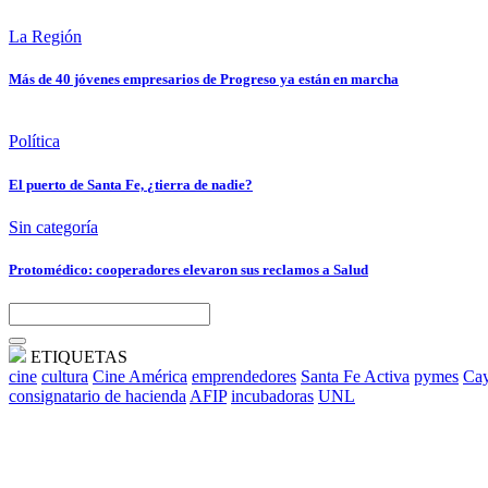
La Región
Más de 40 jóvenes empresarios de Progreso ya están en marcha
Política
El puerto de Santa Fe, ¿tierra de nadie?
Sin categoría
Protomédico: cooperadores elevaron sus reclamos a Salud
ETIQUETAS
cine
cultura
Cine América
emprendedores
Santa Fe Activa
pymes
Cay
consignatario de hacienda
AFIP
incubadoras
UNL