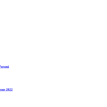
-Paraná
osur 2022