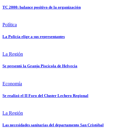
TC 2000: balance positivo de la organización
Política
La Policía elige a sus representantes
La Región
Se presentó la Granja Piscícola de Helvecia
Economía
Se realizó el II Foro del Cluster Lechero Regional
La Región
Las necesidades sanitarias del departamento San Cristóbal