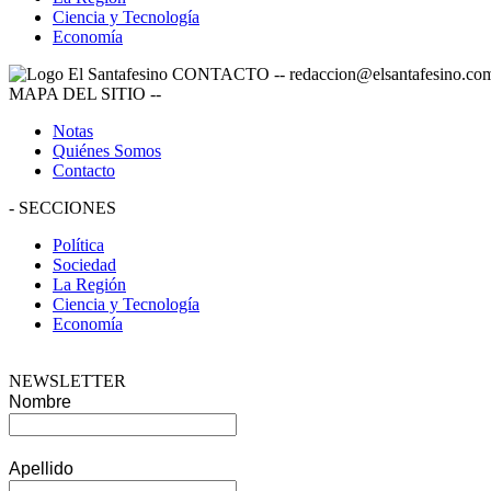
Ciencia y Tecnología
Economía
CONTACTO
--
redaccion@elsantafesino.co
MAPA DEL SITIO
--
Notas
Quiénes Somos
Contacto
-
SECCIONES
Política
Sociedad
La Región
Ciencia y Tecnología
Economía
NEWSLETTER
Nombre
Apellido