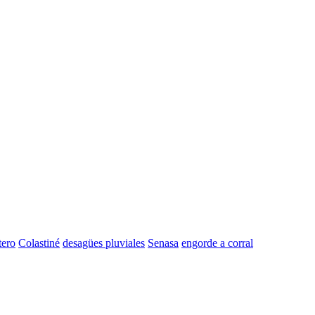
tero
Colastiné
desagües pluviales
Senasa
engorde a corral