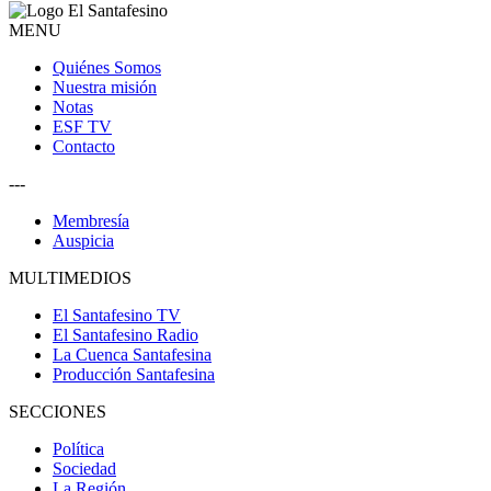
MENU
Quiénes Somos
Nuestra misión
Notas
ESF TV
Contacto
---
Membresía
Auspicia
MULTIMEDIOS
El Santafesino TV
El Santafesino Radio
La Cuenca Santafesina
Producción Santafesina
SECCIONES
Política
Sociedad
La Región