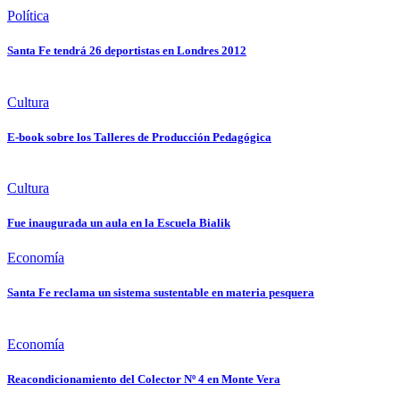
Política
Santa Fe tendrá 26 deportistas en Londres 2012
Cultura
E-book sobre los Talleres de Producción Pedagógica
Cultura
Fue inaugurada un aula en la Escuela Bialik
Economía
Santa Fe reclama un sistema sustentable en materia pesquera
Economía
Reacondicionamiento del Colector Nº 4 en Monte Vera