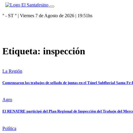
° - ST
° |
Viernes 7 de Agosto de 2026
|
19:51
hs
Etiqueta:
inspección
La Región
Comenzaron los trabajos de sellado de juntas en el Túnel Subfluvial Santa Fe
Agro
El RENATRE participó del Plan Regional de Inspección del Trabajo del Merc
Política