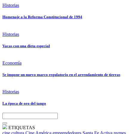
Historias
Homenaje a la Reforma Constitucional de 1994
Historias
Vacas con una dieta especial
Economía
Se impone un nuevo marco regulatorio en el arrendamiento de tierras
Historias
La época de oro del tango
ETIQUETAS
cine
cultura
Cine América
emprendedores
Santa Fe Activa
pymes