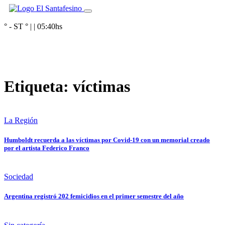
° - ST
° |
|
05:40
hs
Etiqueta:
víctimas
La Región
Humboldt recuerda a las víctimas por Covid-19 con un memorial creado
por el artista Federico Franco
Sociedad
Argentina registró 202 femicidios en el primer semestre del año