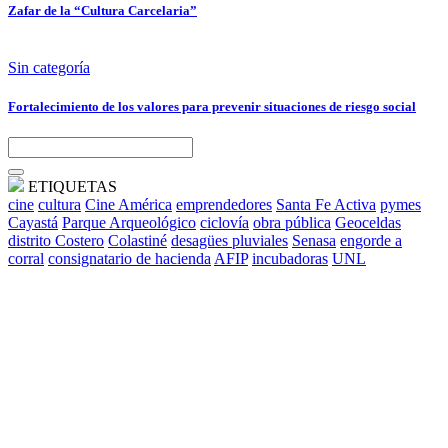
Zafar de la “Cultura Carcelaria”
Sin categoría
Fortalecimiento de los valores para prevenir situaciones de riesgo social
ETIQUETAS
cine
cultura
Cine América
emprendedores
Santa Fe Activa
pymes
Cayastá
Parque Arqueológico
ciclovía
obra pública
Geoceldas
distrito Costero
Colastiné
desagües pluviales
Senasa
engorde a
corral
consignatario de hacienda
AFIP
incubadoras
UNL