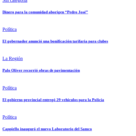
Sin categoría
Dinero para la comunidad aborigen “Pedro José”
Política
El gobernador anunció una bonificación tarifaria para clubes
La Región
Palo Oliver recorrió obras de pavimentación
Política
El gobierno provincial entregó 29 vehículos para la Policía
Política
Cappiello inauguró el nuevo Laboratorio del Samco