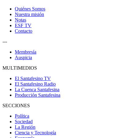
Quiénes Somos
Nuestra misión
Notas
ESF TV
Contacto
---
Membresía
Auspicia
MULTIMEDIOS
El Santafesino TV
El Santafesino Radio
La Cuenca Santafesina
Producción Santafesina
SECCIONES
Política
Sociedad
La Región
Ciencia y Tecnología