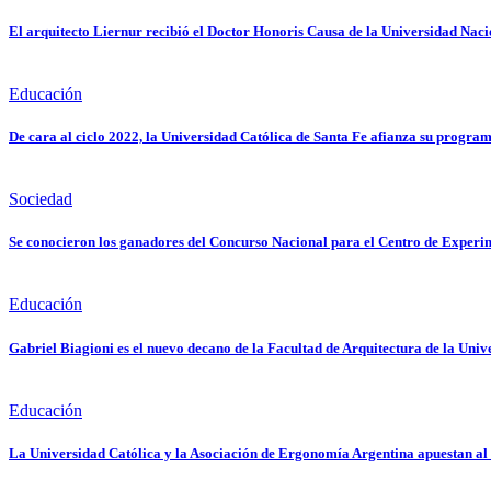
El arquitecto Liernur recibió el Doctor Honoris Causa de la Universidad Naci
Educación
De cara al ciclo 2022, la Universidad Católica de Santa Fe afianza su program
Sociedad
Se conocieron los ganadores del Concurso Nacional para el Centro de Exper
Educación
Gabriel Biagioni es el nuevo decano de la Facultad de Arquitectura de la Univ
Educación
La Universidad Católica y la Asociación de Ergonomía Argentina apuestan al 