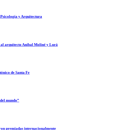
 Psicología y Arquitectura
 al arquitecto Aníbal Moliné y Lurá
tónico de Santa Fe
s del mundo”
ueron premiadas internacionalmente