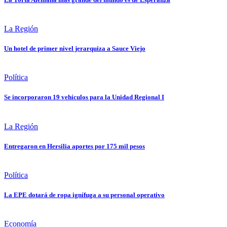
La Región
Un hotel de primer nivel jerarquiza a Sauce Viejo
Política
Se incorporaron 19 vehículos para la Unidad Regional I
La Región
Entregaron en Hersilia aportes por 175 mil pesos
Política
La EPE dotará de ropa ignífuga a su personal operativo
Economía