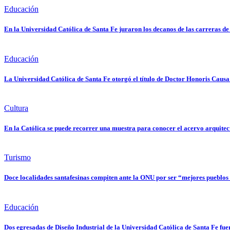
Educación
En la Universidad Católica de Santa Fe juraron los decanos de las carreras de
Educación
La Universidad Católica de Santa Fe otorgó el título de Doctor Honoris Causa
Cultura
En la Católica se puede recorrer una muestra para conocer el acervo arquitec
Turismo
Doce localidades santafesinas compiten ante la ONU por ser “mejores pueblo
Educación
Dos egresadas de Diseño Industrial de la Universidad Católica de Santa Fe f