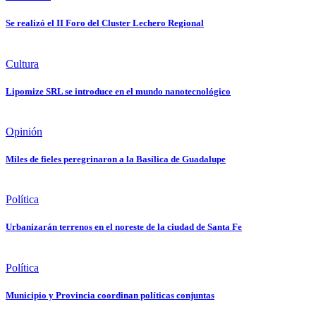
Se realizó el II Foro del Cluster Lechero Regional
Cultura
Lipomize SRL se introduce en el mundo nanotecnológico
Opinión
Miles de fieles peregrinaron a la Basílica de Guadalupe
Política
Urbanizarán terrenos en el noreste de la ciudad de Santa Fe
Política
Municipio y Provincia coordinan políticas conjuntas