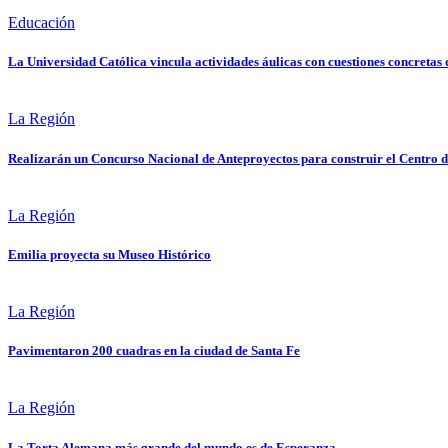
Educación
La Universidad Católica vincula actividades áulicas con cuestiones concretas 
La Región
Realizarán un Concurso Nacional de Anteproyectos para construir el Centro
La Región
Emilia proyecta su Museo Histórico
La Región
Pavimentaron 200 cuadras en la ciudad de Santa Fe
La Región
La Torta Alemana más grande del mundo es de Esperanza