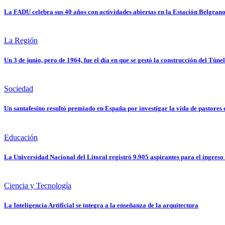
La FADU celebra sus 40 años con actividades abiertas en la Estación Belgran
La Región
Un 3 de junio, pero de 1964, fue el día en que se gestó la construcción del Túne
Sociedad
Un santafesino resultó premiado en España por investigar la vida de pastores 
Educación
La Universidad Nacional del Litoral registró 9.905 aspirantes para el ingreso
Ciencia y Tecnología
La Inteligencia Artificial se integra a la enseñanza de la arquitectura