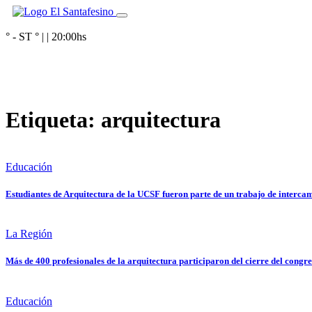
° - ST
° |
|
20:00
hs
Etiqueta:
arquitectura
Educación
Estudiantes de Arquitectura de la UCSF fueron parte de un trabajo de interc
La Región
Más de 400 profesionales de la arquitectura participaron del cierre del congr
Educación