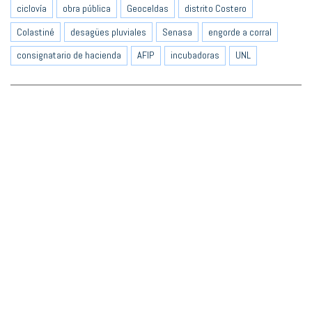
ciclovía
obra pública
Geoceldas
distrito Costero
Colastiné
desagües pluviales
Senasa
engorde a corral
consignatario de hacienda
AFIP
incubadoras
UNL