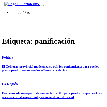
° - ST
° |
|
22:47
hs
Etiqueta:
panificación
Política
El Gobierno provincial moderniza su política penitenciaria para que los
presos produzcan más en los talleres carcelarios
La Región
Fue renovado un espacio de comercialización para productos que realizan
personas con discapacidad y usuarios de salud mental