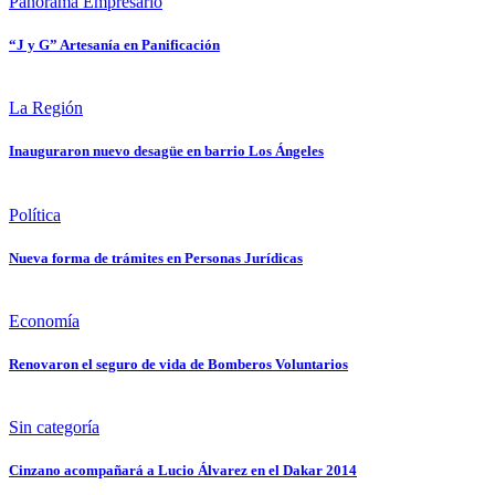
Panorama Empresario
“J y G” Artesanía en Panificación
La Región
Inauguraron nuevo desagüe en barrio Los Ángeles
Política
Nueva forma de trámites en Personas Jurídicas
Economía
Renovaron el seguro de vida de Bomberos Voluntarios
Sin categoría
Cinzano acompañará a Lucio Álvarez en el Dakar 2014