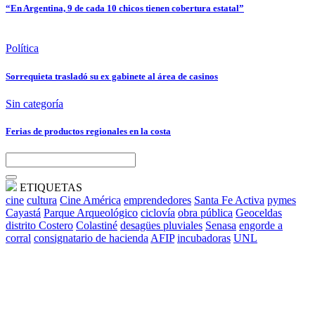
“En Argentina, 9 de cada 10 chicos tienen cobertura estatal”
Política
Sorrequieta trasladó su ex gabinete al área de casinos
Sin categoría
Ferias de productos regionales en la costa
ETIQUETAS
cine
cultura
Cine América
emprendedores
Santa Fe Activa
pymes
Cayastá
Parque Arqueológico
ciclovía
obra pública
Geoceldas
distrito Costero
Colastiné
desagües pluviales
Senasa
engorde a
corral
consignatario de hacienda
AFIP
incubadoras
UNL