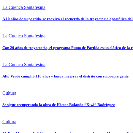
La Cuenca Santafesina
A 10 años de su partida, se reaviva el recuerdo de la trayectoria apostólica d
La Cuenca Santafesina
Con 20 años de trayectoria, el programa Punto de Partida es un clásico de la 
La Cuenca Santafesina
Alto Verde cumplió 110 años y busca mejorar el distrito con su propia gente
Cultura
Se sigue recuperando la obra de Héctor Rolando “Kiwi” Rodríguez
Cultura