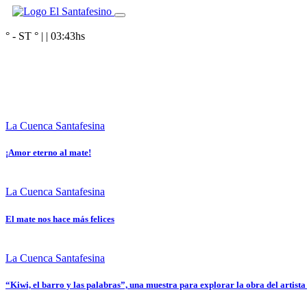
° - ST
° |
|
03:43
hs
La Cuenca Santafesina
¡Amor eterno al mate!
La Cuenca Santafesina
El mate nos hace más felices
La Cuenca Santafesina
“Kiwi, el barro y las palabras”, una muestra para explorar la obra del artista