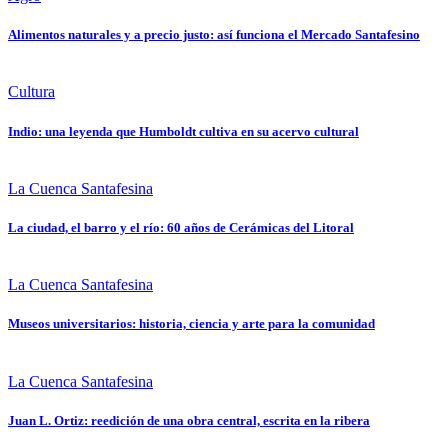
Alimentos naturales y a precio justo: así funciona el Mercado Santafesino
Cultura
Indio: una leyenda que Humboldt cultiva en su acervo cultural
La Cuenca Santafesina
La ciudad, el barro y el río: 60 años de Cerámicas del Litoral
La Cuenca Santafesina
Museos universitarios: historia, ciencia y arte para la comunidad
La Cuenca Santafesina
Juan L. Ortiz: reedición de una obra central, escrita en la ribera