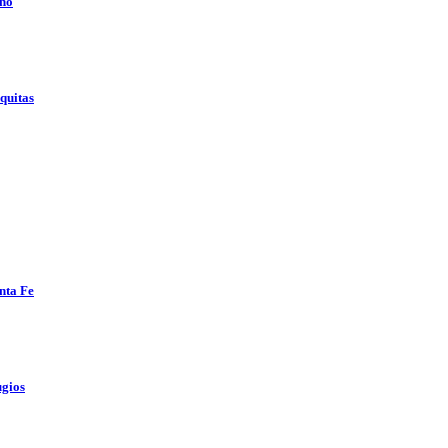
ino
nquitas
anta Fe
ugios