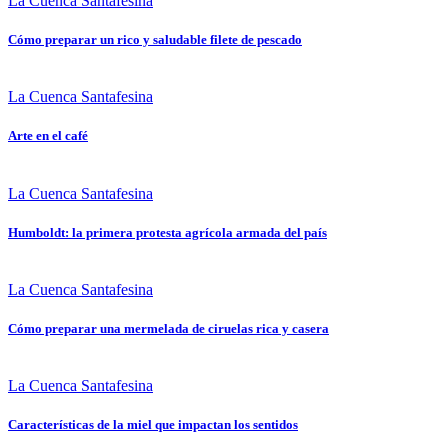
La Cuenca Santafesina
Cómo preparar un rico y saludable filete de pescado
La Cuenca Santafesina
Arte en el café
La Cuenca Santafesina
Humboldt: la primera protesta agrícola armada del país
La Cuenca Santafesina
Cómo preparar una mermelada de ciruelas rica y casera
La Cuenca Santafesina
Características de la miel que impactan los sentidos