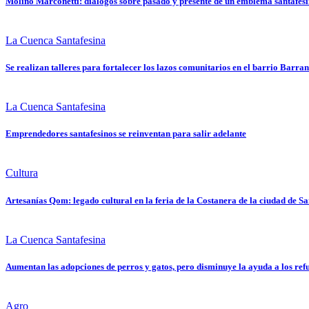
Molino Marconetti: diálogos sobre pasado y presente de un emblema santafes
La Cuenca Santafesina
Se realizan talleres para fortalecer los lazos comunitarios en el barrio Barra
La Cuenca Santafesina
Emprendedores santafesinos se reinventan para salir adelante
Cultura
Artesanías Qom: legado cultural en la feria de la Costanera de la ciudad de S
La Cuenca Santafesina
Aumentan las adopciones de perros y gatos, pero disminuye la ayuda a los ref
Agro