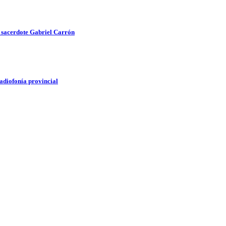
el sacerdote Gabriel Carrón
radiofonía provincial