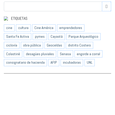
ETIQUETAS
cine
cultura
Cine América
emprendedores
Santa Fe Activa
pymes
Cayastá
Parque Arqueológico
ciclovía
obra pública
Geoceldas
distrito Costero
Colastiné
desagües pluviales
Senasa
engorde a corral
consignatario de hacienda
AFIP
incubadoras
UNL