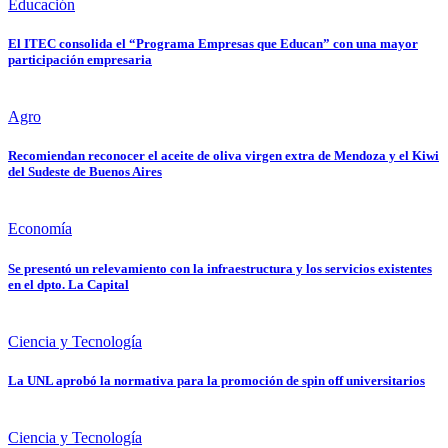
Educación
El ITEC consolida el “Programa Empresas que Educan” con una mayor
participación empresaria
Agro
Recomiendan reconocer el aceite de oliva virgen extra de Mendoza y el Kiwi
del Sudeste de Buenos Aires
Economía
Se presentó un relevamiento con la infraestructura y los servicios existentes
en el dpto. La Capital
Ciencia y Tecnología
La UNL aprobó la normativa para la promoción de spin off universitarios
Ciencia y Tecnología