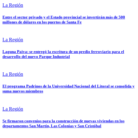
La Región
Entre el sector privado y el Estado provincial se invertirán más de 500
millones de dólares en los puertos de Santa Fe
La Región
Laguna Paiva: se entregó la escritura de un predio ferroviario para el
desarrollo del nuevo Parque Industrial
La Región
El programa Padrinos de la Universidad Nacional del Litoral se consolida y
suma nuevos miembros
La Región
Se firmaron convenios para la construcción de nuevas viviendas en los
departamentos San Martín, Las Colonias y San Cristóbal