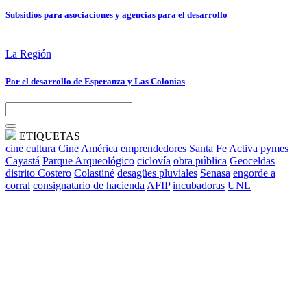
Subsidios para asociaciones y agencias para el desarrollo
La Región
Por el desarrollo de Esperanza y Las Colonias
ETIQUETAS
cine
cultura
Cine América
emprendedores
Santa Fe Activa
pymes
Cayastá
Parque Arqueológico
ciclovía
obra pública
Geoceldas
distrito Costero
Colastiné
desagües pluviales
Senasa
engorde a
corral
consignatario de hacienda
AFIP
incubadoras
UNL