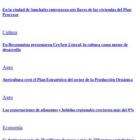
En la ciudad de Sunchales entregaron seis llaves de las viviendas del Plan
Procrear
Cultura
En Reconquista presentaron CreArte Litoral, la cultura como motor de
desarrollo
Agro
Agricultura creó el Plan Estratégico del sector de la Producción Orgánica
Agro
Las exportaciones de alimentos y bebidas regionales crecieron más del 9%
Economía
Se destinaron más de 28 millones de pesos a más de 250 pymes santafesinas