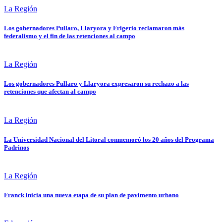
La Región
Los gobernadores Pullaro, Llaryora y Frigerio reclamaron más
federalismo y el fin de las retenciones al campo
La Región
Los gobernadores Pullaro y Llaryora expresaron su rechazo a las
retenciones que afectan al campo
La Región
La Universidad Nacional del Litoral conmemoró los 20 años del Programa
Padrinos
La Región
Franck inicia una nueva etapa de su plan de pavimento urbano