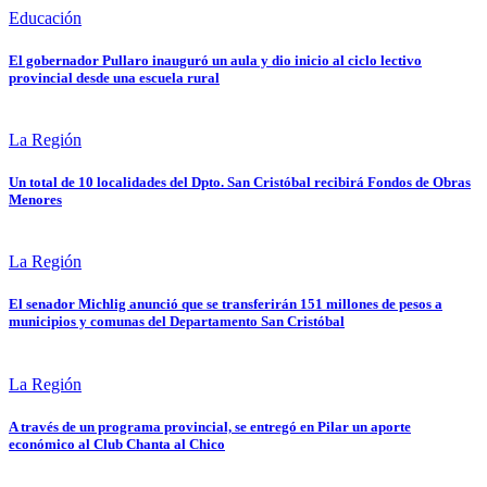
Educación
El gobernador Pullaro inauguró un aula y dio inicio al ciclo lectivo
provincial desde una escuela rural
La Región
Un total de 10 localidades del Dpto. San Cristóbal recibirá Fondos de Obras
Menores
La Región
El senador Michlig anunció que se transferirán 151 millones de pesos a
municipios y comunas del Departamento San Cristóbal
La Región
A través de un programa provincial, se entregó en Pilar un aporte
económico al Club Chanta al Chico