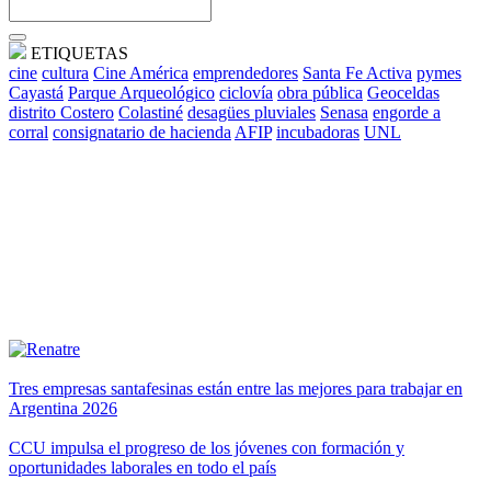
ETIQUETAS
cine
cultura
Cine América
emprendedores
Santa Fe Activa
pymes
Cayastá
Parque Arqueológico
ciclovía
obra pública
Geoceldas
distrito Costero
Colastiné
desagües pluviales
Senasa
engorde a
corral
consignatario de hacienda
AFIP
incubadoras
UNL
Tres empresas santafesinas están entre las mejores para trabajar en
Argentina 2026
CCU impulsa el progreso de los jóvenes con formación y
oportunidades laborales en todo el país