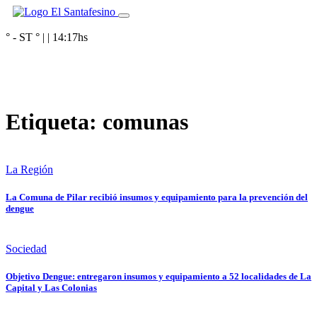
° - ST
° |
|
14:17
hs
Etiqueta:
comunas
La Región
La Comuna de Pilar recibió insumos y equipamiento para la prevención del
dengue
Sociedad
Objetivo Dengue: entregaron insumos y equipamiento a 52 localidades de La
Capital y Las Colonias