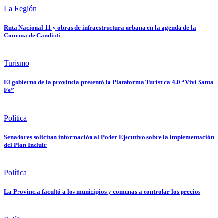
La Región
Ruta Nacional 11 y obras de infraestructura urbana en la agenda de la
Comuna de Candioti
Turismo
El gobierno de la provincia presentó la Plataforma Turística 4.0 “Viví Santa
Fe”
Política
Senadores solicitan información al Poder Ejecutivo sobre la implementación
del Plan Incluir
Política
La Provincia facultó a los municipios y comunas a controlar los precios