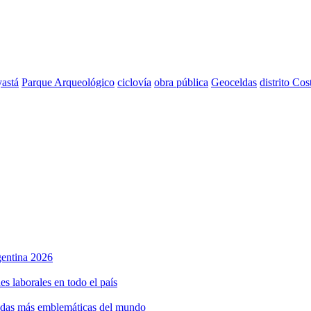
astá
Parque Arqueológico
ciclovía
obra pública
Geoceldas
distrito Cos
rgentina 2026
s laborales en todo el país
bidas más emblemáticas del mundo