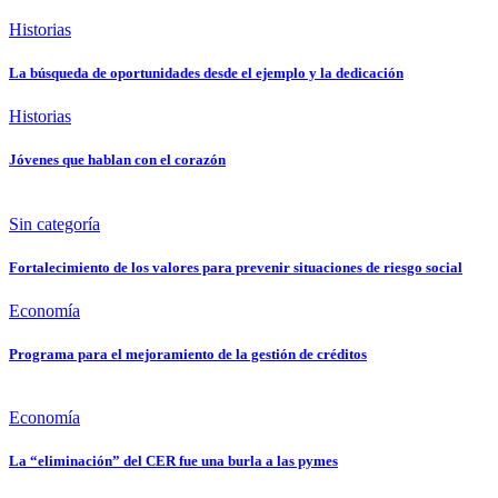
Historias
La búsqueda de oportunidades desde el ejemplo y la dedicación
Historias
Jóvenes que hablan con el corazón
Sin categoría
Fortalecimiento de los valores para prevenir situaciones de riesgo social
Economía
Programa para el mejoramiento de la gestión de créditos
Economía
La “eliminación” del CER fue una burla a las pymes