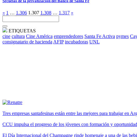
Secuelas de la privatización del Banco de Santa Fe
«
1
…
1.306
1.307
1.308
…
1.317
»
ETIQUETAS
cine
cultura
Cine América
emprendedores
Santa Fe Activa
pymes
Cay
consignatario de hacienda
AFIP
incubadoras
UNL
Tres empresas santafesinas están entre las mejores para trabajar en A
CCU impulsa el progreso de los jóvenes con formación y oportunidade
El Día Internacional del Champagne rinde homenaje a una de las be