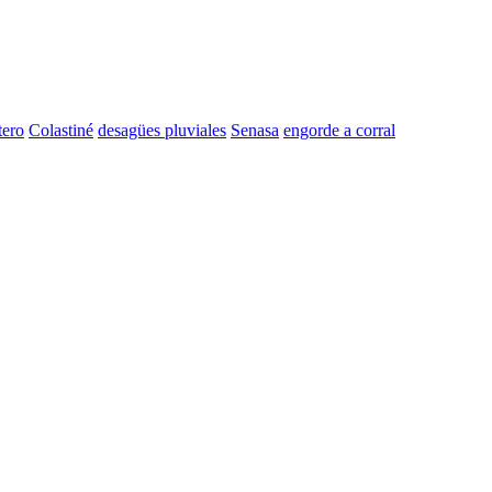
tero
Colastiné
desagües pluviales
Senasa
engorde a corral