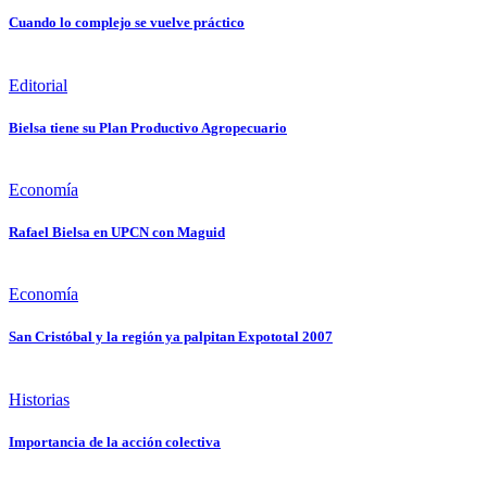
Cuando lo complejo se vuelve práctico
Editorial
Bielsa tiene su Plan Productivo Agropecuario
Economía
Rafael Bielsa en UPCN con Maguid
Economía
San Cristóbal y la región ya palpitan Expototal 2007
Historias
Importancia de la acción colectiva