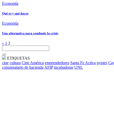
Economía
Qué es y qué hacer
Economía
Una alternativa para combatir la crisis
«
1
2
ETIQUETAS
cine
cultura
Cine América
emprendedores
Santa Fe Activa
pymes
Cay
consignatario de hacienda
AFIP
incubadoras
UNL