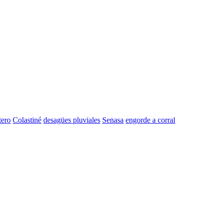
tero
Colastiné
desagües pluviales
Senasa
engorde a corral