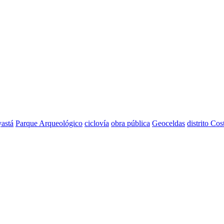
astá
Parque Arqueológico
ciclovía
obra pública
Geoceldas
distrito Cos