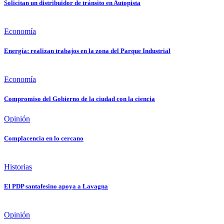
Solicitan un distribuidor de tránsito en Autopista
Economía
Energía: realizan trabajos en la zona del Parque Industrial
Economía
Compromiso del Gobierno de la ciudad con la ciencia
Opinión
Complacencia en lo cercano
Historias
El PDP santafesino apoya a Lavagna
Opinión