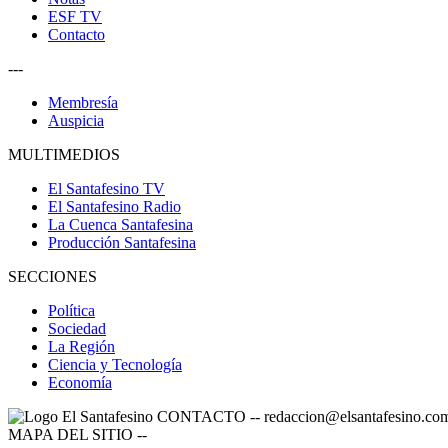
ESF TV
Contacto
---
Membresía
Auspicia
MULTIMEDIOS
El Santafesino TV
El Santafesino Radio
La Cuenca Santafesina
Producción Santafesina
SECCIONES
Política
Sociedad
La Región
Ciencia y Tecnología
Economía
CONTACTO
--
redaccion@elsantafesino.co
MAPA DEL SITIO
--