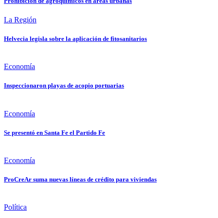
Prohibición de agroquímicos en áreas urbanas
La Región
Helvecia legisla sobre la aplicación de fitosanitarios
Economía
Inspeccionaron playas de acopio portuarias
Economía
Se presentó en Santa Fe el Partido Fe
Economía
ProCreAr suma nuevas líneas de crédito para viviendas
Política