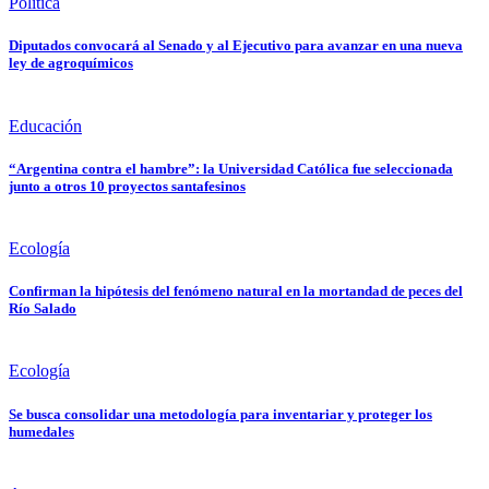
Política
Diputados convocará al Senado y al Ejecutivo para avanzar en una nueva
ley de agroquímicos
Educación
“Argentina contra el hambre”: la Universidad Católica fue seleccionada
junto a otros 10 proyectos santafesinos
Ecología
Confirman la hipótesis del fenómeno natural en la mortandad de peces del
Río Salado
Ecología
Se busca consolidar una metodología para inventariar y proteger los
humedales