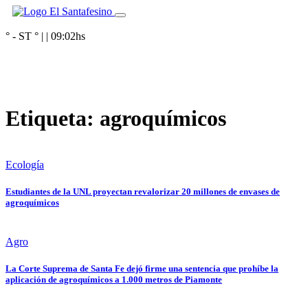
° - ST
° |
|
09:02
hs
Etiqueta:
agroquímicos
Ecología
Estudiantes de la UNL proyectan revalorizar 20 millones de envases de
agroquímicos
Agro
La Corte Suprema de Santa Fe dejó firme una sentencia que prohíbe la
aplicación de agroquímicos a 1.000 metros de Piamonte