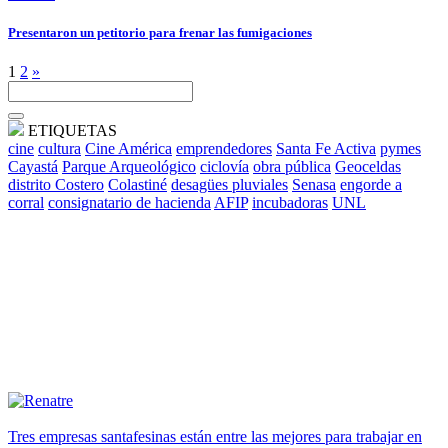
Presentaron un petitorio para frenar las fumigaciones
1
2
»
ETIQUETAS
cine
cultura
Cine América
emprendedores
Santa Fe Activa
pymes
Cayastá
Parque Arqueológico
ciclovía
obra pública
Geoceldas
distrito Costero
Colastiné
desagües pluviales
Senasa
engorde a
corral
consignatario de hacienda
AFIP
incubadoras
UNL
Tres empresas santafesinas están entre las mejores para trabajar en