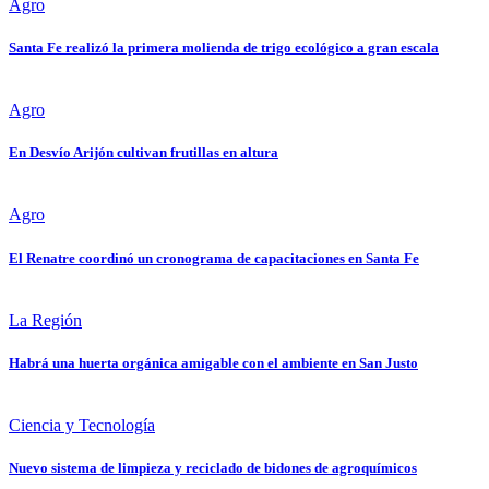
Agro
Santa Fe realizó la primera molienda de trigo ecológico a gran escala
Agro
En Desvío Arijón cultivan frutillas en altura
Agro
El Renatre coordinó un cronograma de capacitaciones en Santa Fe
La Región
Habrá una huerta orgánica amigable con el ambiente en San Justo
Ciencia y Tecnología
Nuevo sistema de limpieza y reciclado de bidones de agroquímicos