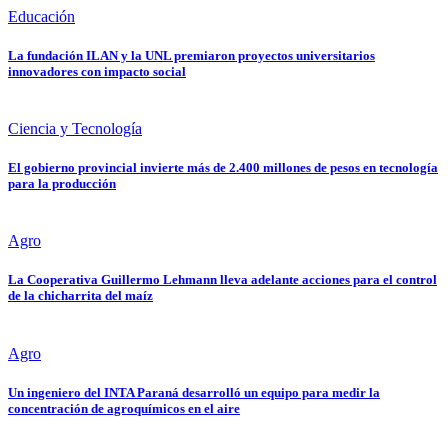
Educación
La fundación ILAN y la UNL premiaron proyectos universitarios
innovadores con impacto social
Ciencia y Tecnología
El gobierno provincial invierte más de 2.400 millones de pesos en tecnología
para la producción
Agro
La Cooperativa Guillermo Lehmann lleva adelante acciones para el control
de la chicharrita del maíz
Agro
Un ingeniero del INTA Paraná desarrolló un equipo para medir la
concentración de agroquímicos en el aire