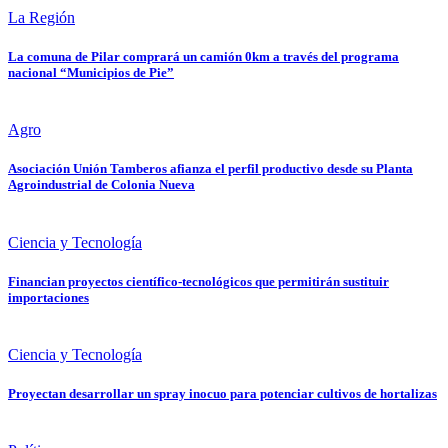
La Región
La comuna de Pilar comprará un camión 0km a través del programa
nacional “Municipios de Pie”
Agro
Asociación Unión Tamberos afianza el perfil productivo desde su Planta
Agroindustrial de Colonia Nueva
Ciencia y Tecnología
Financian proyectos científico-tecnológicos que permitirán sustituir
importaciones
Ciencia y Tecnología
Proyectan desarrollar un spray inocuo para potenciar cultivos de hortalizas