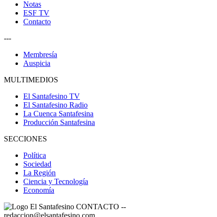
Notas
ESF TV
Contacto
---
Membresía
Auspicia
MULTIMEDIOS
El Santafesino TV
El Santafesino Radio
La Cuenca Santafesina
Producción Santafesina
SECCIONES
Política
Sociedad
La Región
Ciencia y Tecnología
Economía
CONTACTO
--
redaccion@elsantafesino.com