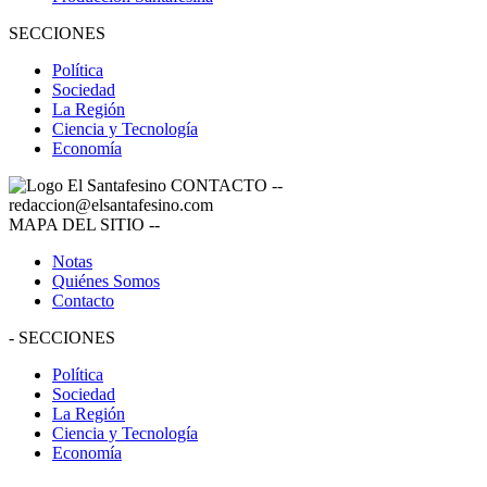
SECCIONES
Política
Sociedad
La Región
Ciencia y Tecnología
Economía
CONTACTO
--
redaccion@elsantafesino.com
MAPA DEL SITIO
--
Notas
Quiénes Somos
Contacto
-
SECCIONES
Política
Sociedad
La Región
Ciencia y Tecnología
Economía