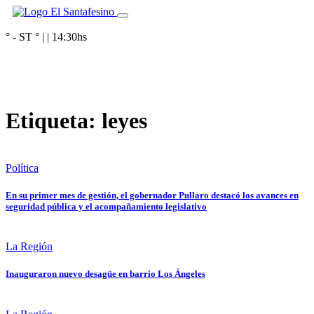
° - ST
° |
|
14:30
hs
Etiqueta:
leyes
Política
En su primer mes de gestión, el gobernador Pullaro destacó los avances en
seguridad pública y el acompañamiento legislativo
La Región
Inauguraron nuevo desagüe en barrio Los Ángeles