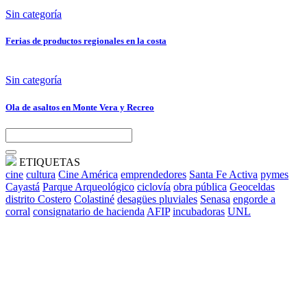
Sin categoría
Ferias de productos regionales en la costa
Sin categoría
Ola de asaltos en Monte Vera y Recreo
ETIQUETAS
cine
cultura
Cine América
emprendedores
Santa Fe Activa
pymes
Cayastá
Parque Arqueológico
ciclovía
obra pública
Geoceldas
distrito Costero
Colastiné
desagües pluviales
Senasa
engorde a
corral
consignatario de hacienda
AFIP
incubadoras
UNL